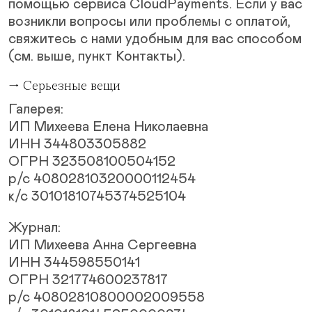
помощью сервиса CloudPayments. Если у вас
возникли вопросы или проблемы с оплатой,
свяжитесь с нами удобным для вас способом
(см. выше, пункт Контакты).
→ Серьезные вещи
Галерея:
ИП Михеева Елена Николаевна
ИНН 344803305882
ОГРН 323508100504152
р/с 40802810320000112454
к/с 30101810745374525104
Журнал:
ИП Михеева Анна Сергеевна
ИНН 344598550141
ОГРН 321774600237817
р/с 40802810800002009558