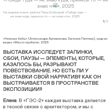
Next Slide
На заднем плане: работа Лизы Бобковой «Пойди туда —
не знаю куда, принеси то — не знаю что», 2025
Лиза
На з
Curr
Лиз
«Нежные бабы» (Александра Артамонова, Евгения Лаптева), кадр из
видео «Место пробела», 2025
ВЫСТАВКА ИССЛЕДУЕТ ЗАПИНКИ,
СБОИ, ПАУЗЫ — ЭЛЕМЕНТЫ, КОТОРЫЕ,
КАЗАЛОСЬ БЫ, РАЗРЫВАЮТ
ПОВЕСТВОВАНИЕ. НО ЕСТЬ ЛИ У
ВЫСТАВКИ СВОЙ НАРРАТИВ? КАК ОН
ВЫСТРАИВАЕТСЯ В ПРОСТРАНСТВЕ
ЭКСПОЗИЦИИ?
Елена
: В «ГЭС-2» каждая выставка делается
в тесной связке с архитектором, и мы с