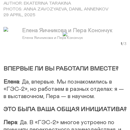
AUTHOR: EKATERINA TARAKINA
PHOTOS: ANNA ZAVOZYAEVA, DANIIL ANNENKOV
29 APRIL, 2025
Next Slide
Елена Яичникова и Лера Конончук
Елен
Curr
ВПЕРВЫЕ ЛИ ВЫ РАБОТАЛИ ВМЕСТЕ?
Елена
: Да, впервые. Мы познакомились в
«ГЭС-2», но работаем в разных отделах: я —
в выставочном, Лера — в научном.
ЭТО БЫЛА ВАША ОБЩАЯ ИНИЦИАТИВА?
Лера
: Да. В «ГЭС-2» многое устроено по
принципу перекрестного взаимодействия, и