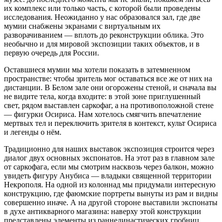
их комплекс или только часть, с которой были проведены
исследования. Неожиданно у нас образовался зал, где две
мумии снабжены экранами с виртуальным их
разворачиванием — вплоть до реконструкции облика. Это
необычно и для мировой экспозиции таких объектов, и в
первую очередь для России.
Оставшиеся мумии мы хотели показать в затемненном
пространстве: чтобы зритель мог оставаться все же от них на
дистанции. В Белом зале они огорожены стеной, и сначала вы
не видите тела, когда входите: в этой зоне приглушенный
свет, рядом выставлен саркофаг, а на противоположной стене
— фигурки Осириса. Нам хотелось смягчить впечатление
мертвых тел и переключить зрителя в контекст, культ Осириса
и легенды о нём.
Традиционно для наших выставок экспозиция строится через
диалог двух основных экспонатов. На этот раз в главном зале
от саркофага, если мы смотрим насквозь через балкон, можно
увидеть фигуру Анубиса — владыки священной территории
Некрополя. На одной из колоннад мы придумали интересную
конструкцию, где фаюмские портреты вынуты из рам и видны
совершенно иначе. А на другой стороне выставили экспонаты
в духе антикварного магазина: наверху этой конструкции
представлены элементы из раннединастических гробниц.