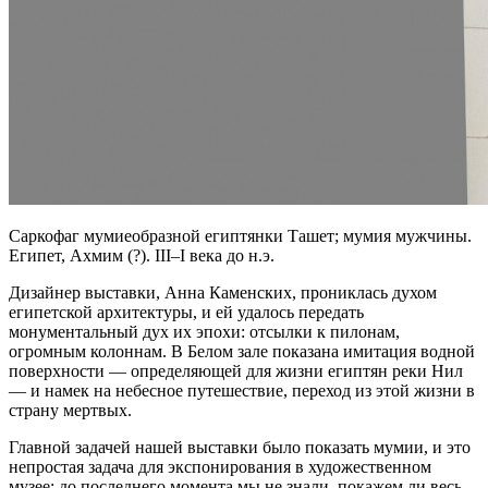
Саркофаг мумиеобразной египтянки Ташет; мумия мужчины.
Египет, Ахмим (?). III–I века до н.э.
Дизайнер выставки, Анна Каменских, прониклась духом
египетской архитектуры, и ей удалось передать
монументальный дух их эпохи: отсылки к пилонам,
огромным колоннам. В Белом зале показана имитация водной
поверхности — определяющей для жизни египтян реки Нил
— и намек на небесное путешествие, переход из этой жизни в
страну мертвых.
Главной задачей нашей выставки было показать мумии, и это
непростая задача для экспонирования в художественном
музее: до последнего момента мы не знали, покажем ли весь