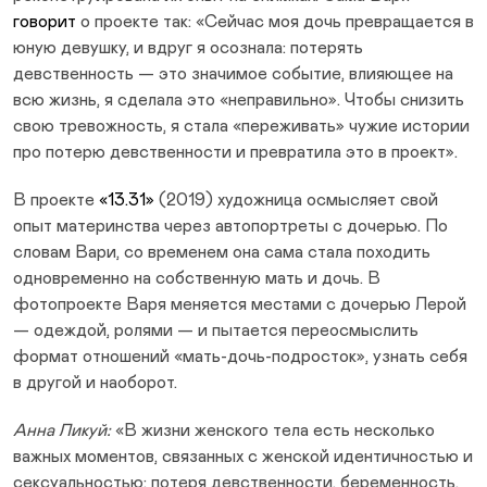
говорит
о проекте так: «Сейчас моя дочь превращается в
юную девушку, и вдруг я осознала: потерять
девственность — это значимое событие, влияющее на
всю жизнь, я сделала это «неправильно». Чтобы снизить
свою тревожность, я стала «переживать» чужие истории
про потерю девственности и превратила это в проект».
В проекте
«13.31»
(2019) художница осмысляет свой
опыт материнства через автопортреты с дочерью. По
словам Вари, со временем она сама стала походить
одновременно на собственную мать и дочь. В
фотопроекте Варя меняется местами с дочерью Лерой
— одеждой, ролями — и пытается переосмыслить
формат отношений «мать-дочь-подросток», узнать себя
в другой и наоборот.
Анна Ликуй:
«В жизни женского тела есть несколько
важных моментов, связанных с женской идентичностью и
сексуальностью: потеря девственности, беременность,