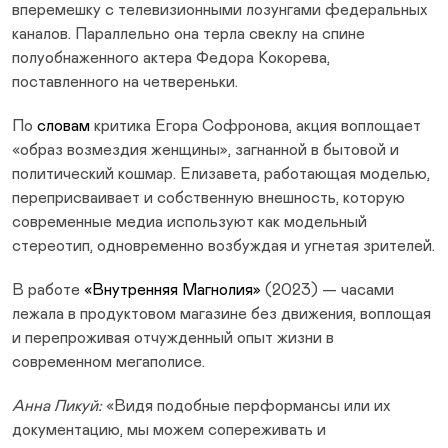
вперемешку с телевизионными лозунгами федеральных
каналов. Параллельно она терла свеклу на спине
полуобнаженного актера Федора Кокорева,
поставленного на четвереньки.
По
словам
критика Егора Софронова, акция воплощает
«образ возмездия женщины», загнанной в бытовой и
политический кошмар. Елизавета, работающая моделью,
переприсваивает и собственную внешность, которую
современные медиа используют как модельный
стереотип, одновременно возбуждая и угнетая зрителей.
В работе
«Внутренняя Магнолия»
(2023) — часами
лежала в продуктовом магазине без движения, воплощая
и перепроживая отчужденный опыт жизни в
современном мегаполисе.
Анна Ликуй:
«Видя подобные перформансы или их
документацию, мы можем сопереживать и