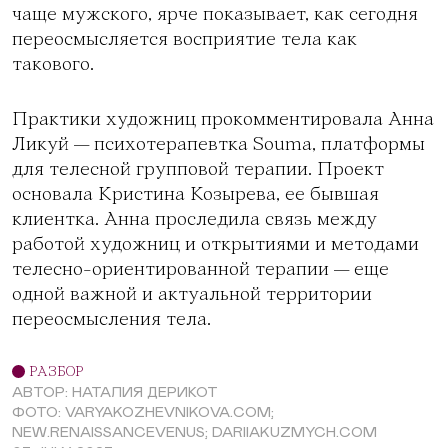
чаще мужского, ярче показывает, как сегодня
переосмысляется восприятие тела как
такового.
Практики художниц прокомментировала Анна
Ликуй — психотерапевтка
Souma
, платформы
для телесной групповой терапии. Проект
основала Кристина Козырева, ее бывшая
клиентка. Анна проследила связь между
работой художниц и открытиями и методами
телесно-ориентированной терапии — еще
одной важной и актуальной территории
переосмысления тела.
РАЗБОР
АВТОР: НАТАЛИЯ ДЕРИКОТ
ФОТО: VARYAKOZHEVNIKOVA.COM;
NEW.RENAISSANCEVENUS; DARIIAKUZMYCH.COM