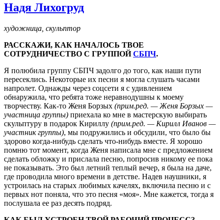
Надя Лихогруд
художница, скульптор
РАССКАЖИ, КАК НАЧАЛОСЬ ТВОЕ
СОТРУДНИЧЕСТВО С ГРУППОЙ
СБПЧ
.
Я полюбила группу СБПЧ задолго до того, как наши пути
пересеклись. Некоторые их песни я могла слушать часами
напролет. Однажды через соцсети я с удивлением
обнаружила, что ребята тоже неравнодушны к моему
творчеству. Как-то Женя Борзых
(прим.ред. — Женя Борзых —
участница группы)
приехала ко мне в мастерскую выбирать
скульптуру в подарок Кириллу
(прим.ред. — Кирилл Иванов —
участник группы)
, мы подружились и обсудили, что было бы
здорово когда-нибудь сделать что-нибудь вместе. Я хорошо
помню тот момент, когда Женя написала мне с предложением
сделать обложку и прислала песню, попросив никому ее пока
не показывать. Это был летний теплый вечер, я была на даче,
где проводила много времени в детстве. Надев наушники, я
устроилась на старых любимых качелях, включила песню и с
первых нот поняла, что это песня «моя». Мне кажется, тогда я
послушала ее раз десять подряд.
КАК БЫЛ УСТРОЕН ТВОЙ РАБОЧИЙ ПРОЦЕСС?