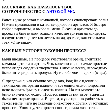
РАССКАЖИ, КАК НАЧАЛОСЬ ТВОЕ
СОТРУДНИЧЕСТВО С
АНТОХОЙ МС
.
Ранее я уже работал с компанией, которая спонсировала релиз.
И меня предложили в качестве одного из артистов. Я быстро
собрал варианты, и выбрали меня. С самим артистом до
проекта я был знаком только в качестве зрителя на концертах
и слушателя еще лет так десять назад, до того, как стрельнул
трек «О музыка».
КАК БЫЛ УСТРОЕН РАБОЧИЙ ПРОЦЕСС?
Были вводные, а в процессе участвовали бренд, агентство,
команда артиста и артист. Что, конечно же, не самые простые
условия для создания творчества. Плюс ко всему, необходимо
было интегрировать продукт. Ну и любимое — сроки (вчера).
Я предложил, как обычно это делаю, long list с идеями и
техниками, которыми владею, и все единогласно попросили
использовать бумагу и сделать коллаж. На тот момент это
было актуально, модно. Процесс занял сутки-двое, а дальше
были некоторые правки. В целом, я уже привык работать в
таком темпе, чего не скажешь о некоторых других участниках
процесса. Упомяну, что проект спонсировала «известная