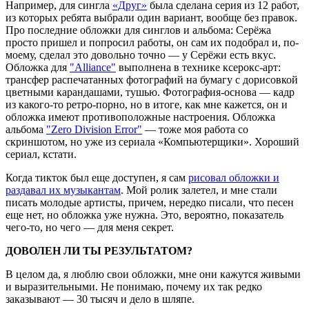
Например, для сингла
«Друг»
была сделана серия из 12 работ,
из которых ребята выбрали один вариант, вообще без правок.
Про последние обложки для синглов и альбома: Серёжа
просто пришел и попросил работы, он сам их подобрал и, по-
моему, сделал это довольно точно — у Серёжи есть вкус.
Обложка для
"Alliance"
выполнена в технике ксерокс-арт:
трансфер распечатанных фотографий на бумагу с дорисовкой
цветными карандашами, тушью. Фотография-основа — кадр
из какого-то ретро-порно, но в итоге, как мне кажется, он и
обложка имеют противоположные настроения. Обложка
альбома
"Zero Division Error"
— тоже моя работа со
скриншотом, но уже из сериала «Компьютерщики». Хороший
сериал, кстати.
Когда тикток был еще доступен, я сам
рисовал обложки и
раздавал их музыкантам
. Мой ролик залетел, и мне стали
писать молодые артисты, причем, нередко писали, что песен
еще нет, но обложка уже нужна. Это, вероятно, показатель
чего-то, но чего — для меня секрет.
ДОВОЛЕН ЛИ ТЫ РЕЗУЛЬТАТОМ?
В целом да, я люблю свои обложки, мне они кажутся живыми
и выразительными. Не понимаю, почему их так редко
заказывают — 30 тысяч и дело в шляпе.