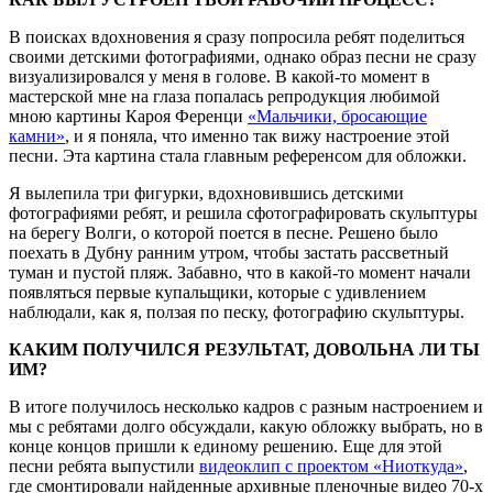
В поисках вдохновения я сразу попросила ребят поделиться
своими детскими фотографиями, однако образ песни не сразу
визуализировался у меня в голове. В какой-то момент в
мастерской мне на глаза попалась репродукция любимой
мною картины Кароя Ференци
«Мальчики, бросающие
камни»
, и я поняла, что именно так вижу настроение этой
песни. Эта картина стала главным референсом для обложки.
Я вылепила три фигурки, вдохновившись детскими
фотографиями ребят, и решила сфотографировать скульптуры
на берегу Волги, о которой поется в песне. Решено было
поехать в Дубну ранним утром, чтобы застать рассветный
туман и пустой пляж. Забавно, что в какой-то момент начали
появляться первые купальщики, которые с удивлением
наблюдали, как я, ползая по песку, фотографию скульптуры.
КАКИМ ПОЛУЧИЛСЯ РЕЗУЛЬТАТ, ДОВОЛЬНА ЛИ ТЫ
ИМ?
В итоге получилось несколько кадров с разным настроением и
мы с ребятами долго обсуждали, какую обложку выбрать, но в
конце концов пришли к единому решению. Еще для этой
песни ребята выпустили
видеоклип с проектом «Ниоткуда»
,
где смонтировали найденные архивные пленочные видео 70-х