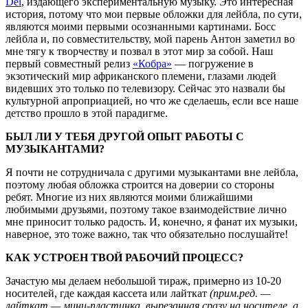
Del
, издающего экспериментальную музыку. Это интересная
история, потому что мои первые обложки для лейбла, по сути,
являются моими первыми осознанными картинами. Босс
лейбла и, по совместительству, мой парень Антон заметил во
мне тягу к творчеству и позвал в этот мир за собой. Наш
первый совместный релиз
«Кобра»
— погружение в
экзотический мир африканского племени, глазами людей
видевших это только по телевизору. Сейчас это назвали бы
культурной апроприацией, но что же сделаешь, если все наше
детство прошло в этой парадигме.
БЫЛ ЛИ У ТЕБЯ ДРУГОЙ ОПЫТ РАБОТЫ С
МУЗЫКАНТАМИ?
Я почти не сотрудничала с другими музыкантами вне лейбла,
поэтому любая обложка строится на доверии со стороны
ребят. Многие из них являются моими ближайшими
любимыми друзьями, поэтому такое взаимодействие лично
мне приносит только радость. И, конечно, я фанат их музыки,
наверное, это тоже важно, так что обязательно послушайте!
КАК УСТРОЕН ТВОЙ РАБОЧИЙ ПРОЦЕСС?
Зачастую мы делаем небольшой тираж, примерно из 10-20
носителей, где каждая кассета или лайткат
(прим.ред. —
лайткат — мини-пластинка, вырезанная сразу на носителе, а