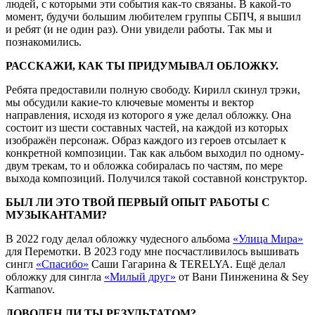
людей, с которыми эти события как-то связаны. В какой-то
момент, будучи большим любителем группы СБПЧ, я вышил
и ребят (и не один раз). Они увидели работы. Так мы и
познакомились.
РАССКАЖИ, КАК ТЫ ПРИДУМЫВАЛ ОБЛОЖКУ.
Ребята предоставили полную свободу. Кирилл скинул трэки,
мы обсудили какие-то ключевые моменты и вектор
направления, исходя из которого я уже делал обложку. Она
состоит из шести составных частей, на каждой из которых
изображён персонаж. Образ каждого из героев отсылает к
конкретной композиции. Так как альбом выходил по одному-
двум трекам, то и обложка собиралась по частям, по мере
выхода композиций. Получился такой составной конструктор.
БЫЛ ЛИ ЭТО ТВОЙ ПЕРВЫЙ ОПЫТ РАБОТЫ С
МУЗЫКАНТАМИ?
В 2022 году делал обложку чудесного альбома
«Улица Мира»
для Перемотки. В 2023 году мне посчастливилось вышивать
сингл
«Спасибо»
Саши Гагарина & TERELYA. Ещё делал
обложку для сингла
«Милый друг»
от Вани Пинженина & Sey
Karmanov.
ДОВОЛЕН ЛИ ТЫ РЕЗУЛЬТАТОМ?