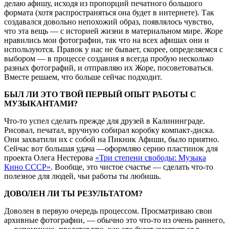
делаю афишу, исходя из пропорций печатного большого
формата (хотя распространяться она будет в интернете). Так
создавался довольно непохожий образ, появлялось чувство,
что эта вещь — с историей жизни в материальном мире. Жоре
нравились мои фотографии, так что на всех афишах они и
используются. Правок у нас не бывает, скорее, определяемся с
выбором — в процессе создания я всегда пробую несколько
разных фотографий, и отправляю их Жоре, посоветоваться.
Вместе решаем, что больше сейчас подходит.
БЫЛ ЛИ ЭТО ТВОЙ ПЕРВЫЙ ОПЫТ РАБОТЫ С
МУЗЫКАНТАМИ?
Что-то успел сделать прежде для друзей в Калининграде.
Рисовал, печатал, вручную собирал коробку компакт-диска.
Они захватили их с собой на Пикник Афиши, было приятно.
Сейчас вот большая удача —оформляю серию пластинок для
проекта Олега Нестерова
«Три степени свободы: Музыка
Кино СССР»
. Вообще, это чистое счастье — сделать что-то
полезное для людей, чьи работы ты любишь.
ДОВОЛЕН ЛИ ТЫ РЕЗУЛЬТАТОМ?
Доволен в первую очередь процессом. Просматриваю свои
архивные фотографии, — обычно это что-то из очень раннего,