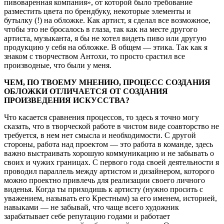
пивоваренная компания», от которой было требование
разместить цвета по брендбуку, некоторые элементы и
бутылку (!) на обложке. Как артист, я сделал все возможное,
чтобы это не бросалось в глаза, так как на месте другого
артиста, музыканта, я бы не хотел видеть пиво или другую
продукцию у себя на обложке. В общем — этика. Так как я
знаком с творчеством Антохи, то просто срастил все
производные, что были у меня.
ЧЕМ, ПО ТВОЕМУ МНЕНИЮ, ПРОЦЕСС СОЗДАНИЯ
ОБЛОЖКИ ОТЛИЧАЕТСЯ ОТ СОЗДАНИЯ
ПРОИЗВЕДЕНИЯ ИСКУССТВА?
Что касается сравнения процессов, то здесь я точно могу
сказать, что в творческой работе в чистом виде соавторство не
требуется, в нем нет смысла и необходимости. С другой
стороны, работа над проектом — это работа в команде, здесь
важно выстраивать хорошую коммуникацию и не забывать о
своих и чужих границах. С первого года своей деятельности я
проводил параллель между артистом и дизайнером, которого
можно проектно привлечь для реализации своего личного
виденья. Когда ты приходишь к артисту (нужно просить с
уважением, называть его Крестным) за его именем, историей,
навыками — не забывай, что чаще всего художник
зарабатывает себе репутацию годами и работает