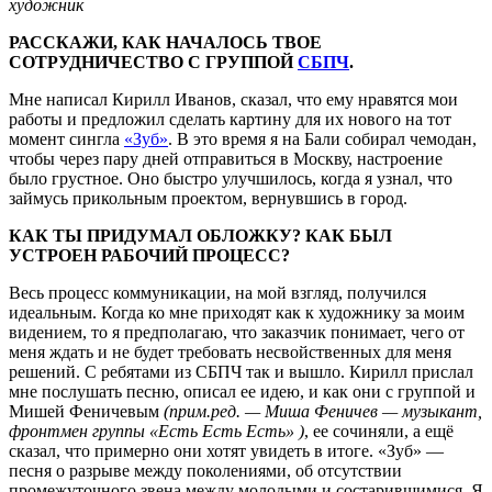
художник
РАССКАЖИ, КАК НАЧАЛОСЬ ТВОЕ
СОТРУДНИЧЕСТВО С ГРУППОЙ
СБПЧ
.
Мне написал Кирилл Иванов, сказал, что ему нравятся мои
работы и предложил сделать картину для их нового на тот
момент сингла
«Зуб»
. В это время я на Бали собирал чемодан,
чтобы через пару дней отправиться в Москву, настроение
было грустное. Оно быстро улучшилось, когда я узнал, что
займусь прикольным проектом, вернувшись в город.
КАК ТЫ ПРИДУМАЛ ОБЛОЖКУ? КАК БЫЛ
УСТРОЕН РАБОЧИЙ ПРОЦЕСС?
Весь процесс коммуникации, на мой взгляд, получился
идеальным. Когда ко мне приходят как к художнику за моим
видением, то я предполагаю, что заказчик понимает, чего от
меня ждать и не будет требовать несвойственных для меня
решений. С ребятами из СБПЧ так и вышло. Кирилл прислал
мне послушать песню, описал ее идею, и как они с группой и
Мишей Феничевым
(прим.ред. — Миша Феничев — музыкант,
фронтмен группы «Есть Есть Есть» )
, ее сочиняли, а ещё
сказал, что примерно они хотят увидеть в итоге. «Зуб» —
песня о разрыве между поколениями, об отсутствии
промежуточного звена между молодыми и состарившимися. Я