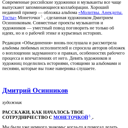
Современные российские художники и музыканты все чаще
выпускают запоминающиеся коллаборации. Хороший
недавний пример — обложка альбома
«Молитвы. Анекдоты.
💧
Тосты»
Монеточки
, сделанная художником Дмитрием
Осинниковым. Совместные проекты музыкантов и
художников — уместный повод поговорить не только об
идеях, но и о рабочей этике и курьезных историях.
Редакция «Объединения» вновь послушала и рассмотрела
альбомы любимых исполнителей и спросила авторов обложек
о воплощении задуманного и правках, особенностях рабочего
процесса и впечатлениях от него. Девять художников и
художниц поделились историями, стоящими за альбомами и
песнями, которые вы тоже наверняка слушаете.
Дмитрий Осинников
художник
РАССКАЖИ, КАК НАЧАЛОСЬ ТВОЕ
💧
СОТРУДНИЧЕСТВО С
МОНЕТОЧКОЙ
.
Мы были уже немного знакомы: когда-то я помогал делать