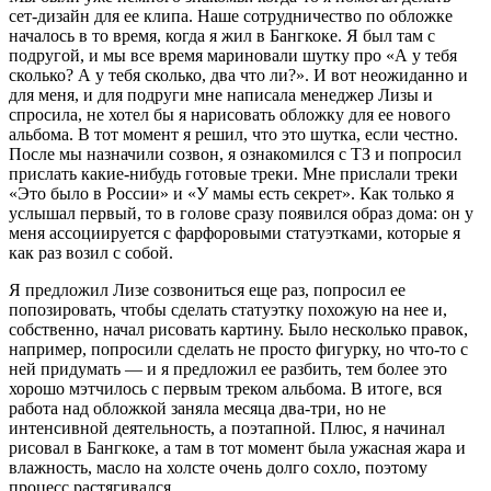
сет-дизайн для ее клипа. Наше сотрудничество по обложке
началось в то время, когда я жил в Бангкоке. Я был там с
подругой, и мы все время мариновали шутку про «А у тебя
сколько? А у тебя сколько, два что ли?». И вот неожиданно и
для меня, и для подруги мне написала менеджер Лизы и
спросила, не хотел бы я нарисовать обложку для ее нового
альбома. В тот момент я решил, что это шутка, если честно.
После мы назначили созвон, я ознакомился с ТЗ и попросил
прислать какие-нибудь готовые треки. Мне прислали треки
«Это было в России» и «У мамы есть секрет». Как только я
услышал первый, то в голове сразу появился образ дома: он у
меня ассоциируется с фарфоровыми статуэтками, которые я
как раз возил с собой.
Я предложил Лизе созвониться еще раз, попросил ее
попозировать, чтобы сделать статуэтку похожую на нее и,
собственно, начал рисовать картину. Было несколько правок,
например, попросили сделать не просто фигурку, но что-то с
ней придумать — и я предложил ее разбить, тем более это
хорошо мэтчилось с первым треком альбома. В итоге, вся
работа над обложкой заняла месяца два-три, но не
интенсивной деятельность, а поэтапной. Плюс, я начинал
рисовал в Бангкоке, а там в тот момент была ужасная жара и
влажность, масло на холсте очень долго сохло, поэтому
процесс растягивался.