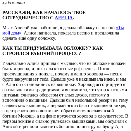
художница
РАССКАЖИ, КАК НАЧАЛОСЬ ТВОЕ
СОТРУДНИЧЕСТВО С
AFELIA
.
Мы с Алисой уже работали, я делала обложку на песню
«Ты
мой дом»
. Алиса написала, показала песню и предложила
сделать ещё одну обложку.
КАК ТЫ ПРИДУМЫВАЛА ОБЛОЖКУ? КАК
СТРОИЛСЯ РАБОЧИЙ ПРОЦЕСС?
Изначально Алиса пришла с мыслью, что на обложке должен
быть хоровод, и показала классные референсы. После
прослушивания я поняла, почему именно хоровод — песня
будто закручивает тебя. Дальше уже я накидывала идеи, и мы
с Алисой остановились на вышивке. Хоровод ассоциируется
со славянскими традициями, я вспомнила, что узор красными
нитками считался оберегом от злых духов, поэтому я
вспомнила о вышивке. Дальше был небольшой ресерч на тему
славянских вышивок, а первый эскиз был с вышивкой вихря,
в центре которого возникает образ восточнославянской
богини Мокошь, а на фоне кружится хоровод в слоушаттере. В
первом эскизе я сильно увлеклась вышивками, мы обсудили с
Алисой и решили заменить богиню по центру на букву А, а