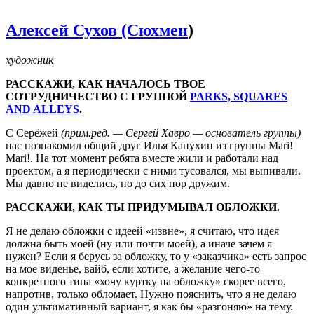
Алексей Сухов (Сюхмен
)
художник
РАССКАЖИ, КАК НАЧАЛОСЬ ТВОЕ
СОТРУДНИЧЕСТВО С ГРУППОЙ
PARKS, SQUARES
AND ALLEYS
.
С Серёжей
(прим.ред. — Сергей Хавро — основатель группы)
нас познакомил общий друг Илья Канухин из группы Mari!
Mari!. На тот момент ребята вместе жили и работали над
проектом, а я периодически с ними тусовался, мы выпивали.
Мы давно не виделись, но до сих пор дружим.
РАССКАЖИ, КАК ТЫ ПРИДУМЫВАЛ ОБЛОЖКИ.
Я не делаю обложки с идеей «извне», я считаю, что идея
должна быть моей (ну или почти моей), а иначе зачем я
нужен? Если я берусь за обложку, то у «заказчика» есть запрос
на мое виденье, вайб, если хотите, а желание чего-то
конкретного типа «хочу куртку на обложку» скорее всего,
напротив, только обломает. Нужно пояснить, что я не делаю
один ультимативный вариант, я как бы «разгоняю» на тему.