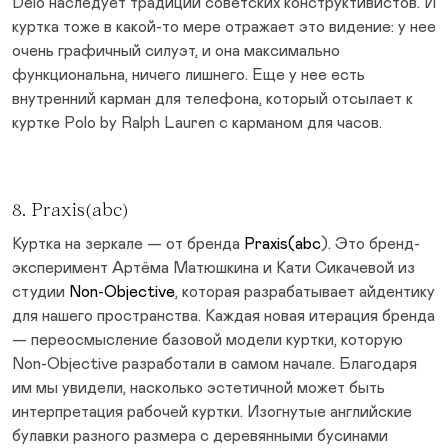
Delo наследует традиции советских конструктивистов. И
куртка тоже в какой-то мере отражает это видение: у нее
очень графичный силуэт, и она максимально
функциональна, ничего лишнего. Еще у нее есть
внутренний карман для телефона, который отсылает к
куртке Polo by Ralph Lauren с карманом для часов.
8. Praxis(abc)
Куртка на зеркале — от бренда
Praxis(abc
). Это бренд-
эксперимент Артёма Матюшкина и Кати Сикачевой из
студии
Non-Objective
, которая разрабатывает айдентику
для нашего пространства. Каждая новая итерация бренда
— переосмысление базовой модели куртки, которую
Non-Objective разработали в самом начале. Благодаря
им мы увидели, насколько эстетичной может быть
интерпретация рабочей куртки. Изогнутые английские
булавки разного размера с деревянными бусинами