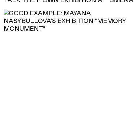
TALK THEIR OWN EXHIBITION AT “SMENA”