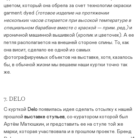
цветом, который она обрела за счет технологии окраски
garment dyed
(готовое изделие на протяжении
нескольких часов стирается при высокой температуре в
специальном барабане вместе с краской — прим. ред.)
и
ироничной машинной вышивкой (кролик и цветочек). А ее
петля располагается на внешней стороне спины. То, как
она висит, сделало ее одной из самых
фотографируемых объектов на выставке, хотя, казалось
бы, в обычной жизни мы вешаем наши куртки точно так
же.
7. DELO
С курткой
Delo
появилась идея сделать отсылку к нашей
прошлой
выставке стульев
, со-куратором которой был
Артём Матюшкин, и представить ее на стуле той же
марки, которая участвовала и в прошлом проекте. Бренд