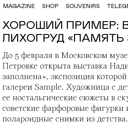
MAGAZINE
SHOP
SOUVENIRS
TELEG
ХОРОШИЙ ПРИМЕР: 
ЛИХОГРУД «ПАМЯТЬ
До 5 февраля в Московском музе
Петровке открыта выставка
Нади
заполнена», экспозиция которой
галереи Sample
. Художница с де
ее ностальгические сюжеты в с
советские фарфоровые фигурки 
полароидные снимки из детства.