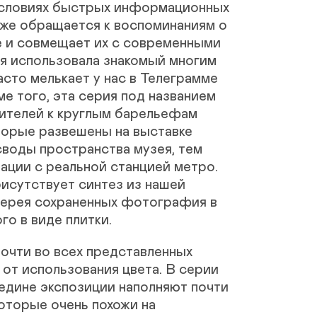
условиях быстрых информационных
кже обращается к воспоминаниям о
е и совмещает их с современными
я использовала знакомый многим
асто мелькает у нас в Телеграмме
ме того, эта серия под названием
зрителей к круглым барельефам
торые развешены на выставке
своды пространства музея, тем
ации с реальной станцией метро.
рисутствует синтез из нашей
лерея сохраненных фотография в
о в виде плитки.
очти во всех представленных
 от использования цвета. В серии
едине экспозиции наполняют почти
оторые очень похожи на