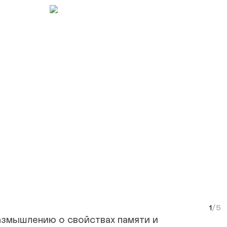
Next Slide
Curr
азмышлению о свойствах памяти и