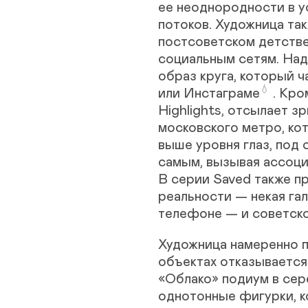
ее неоднородности в 
потоков. Художница та
постсоветском детств
социальным сетям. Над
образ круга, который ч
💧
или
Инстаграме
. Кро
Highlights, отсылает 
московского метро, ко
выше уровня глаз, под 
самым, вызывая ассоци
В серии Saved также п
реальности — некая га
телефоне — и советског
Художница намеренно п
объектах отказывается
«Облако» подиум в сер
однотонные фигурки, к