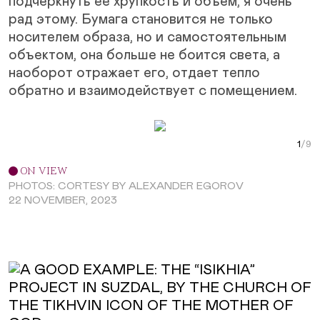
подчеркнуть ее хрупкость и объем, я очень
рад этому. Бумага становится не только
носителем образа, но и самостоятельным
объектом, она больше не боится света, а
наоборот отражает его, отдает тепло
обратно и взаимодействует с помещением.
Next Slide
Curr
ON VIEW
PHOTOS: CORTESY BY ALEXANDER EGOROV
22 NOVEMBER, 2023