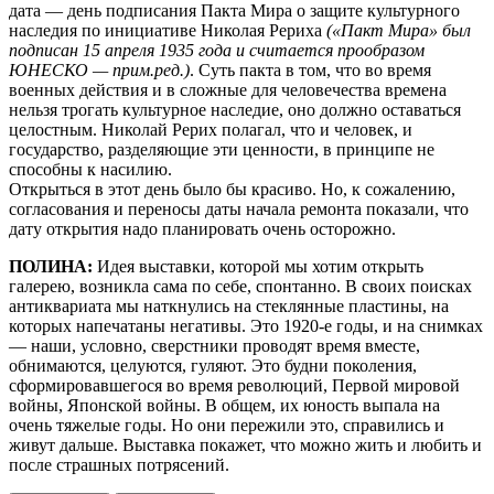
дата — день подписания Пакта Мира о защите культурного
наследия по инициативе Николая Рериха
(«Пакт Мира» был
подписан 15 апреля 1935 года и считается прообразом
ЮНЕСКО — прим.ред.)
. Суть пакта в том, что во время
военных действия и в сложные для человечества времена
нельзя трогать культурное наследие, оно должно оставаться
целостным. Николай Рерих полагал, что и человек, и
государство, разделяющие эти ценности, в принципе не
способны к насилию.
Открыться в этот день было бы красиво. Но, к сожалению,
согласования и переносы даты начала ремонта показали, что
дату открытия надо планировать очень осторожно.
ПОЛИНА:
Идея выставки, которой мы хотим открыть
галерею, возникла сама по себе, спонтанно. В своих поисках
антиквариата мы наткнулись на стеклянные пластины, на
которых напечатаны негативы. Это 1920-е годы, и на снимках
— наши, условно, сверстники проводят время вместе,
обнимаются, целуются, гуляют. Это будни поколения,
сформировавшегося во время революций, Первой мировой
войны, Японской войны. В общем, их юность выпала на
очень тяжелые годы. Но они пережили это, справились и
живут дальше. Выставка покажет, что можно жить и любить и
после страшных потрясений.