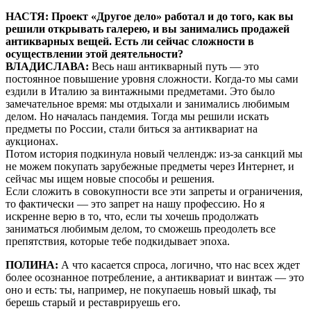
НАСТЯ: Проект «Другое дело» работал и до того, как вы
решили открывать галерею, и вы занимались продажей
антикварных вещей. Есть ли сейчас сложности в
осуществлении этой деятельности?
ВЛАДИСЛАВА:
Весь наш антикварный путь — это
постоянное повышение уровня сложности. Когда-то мы сами
ездили в Италию за винтажными предметами. Это было
замечательное время: мы отдыхали и занимались любимым
делом. Но началась пандемия. Тогда мы решили искать
предметы по России, стали биться за антиквариат на
аукционах.
Потом история подкинула новый челлендж: из-за санкций мы
не можем покупать зарубежные предметы через Интернет, и
сейчас мы ищем новые способы и решения.
Если сложить в совокупности все эти запреты и ограничения,
то фактически — это запрет на нашу профессию. Но я
искренне верю в то, что, если ты хочешь продолжать
заниматься любимым делом, то сможешь преодолеть все
препятствия, которые тебе подкидывает эпоха.
ПОЛИНА:
А что касается спроса, логично, что нас всех ждет
более осознанное потребление, а антиквариат и винтаж — это
оно и есть: ты, например, не покупаешь новый шкаф, ты
берешь старый и реставрируешь его.