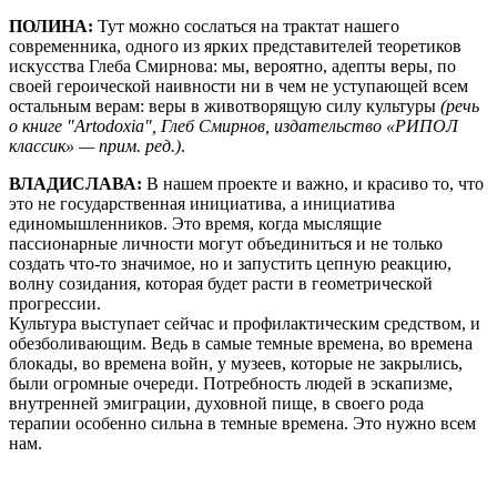
ПОЛИНА:
Тут можно сослаться на трактат нашего
современника, ​​одного из ярких представителей теоретиков
искусства Глеба Смирнова: мы, вероятно, адепты веры, по
своей героической наивности ни в чем не уступающей всем
остальным верам: веры в животворящую силу культуры
(речь
о книге "Artodoxia", Глеб Смирнов, издательство «РИПОЛ
классик» — прим. ред.)
.
ВЛАДИСЛАВА:
В нашем проекте и важно, и красиво то, что
это не государственная инициатива, а инициатива
единомышленников. Это время, когда мыслящие
пассионарные личности могут объединиться и не только
создать что-то значимое, но и запустить цепную реакцию,
волну созидания, которая будет расти в геометрической
прогрессии.
Культура выступает сейчас и профилактическим средством, и
обезболивающим. Ведь в самые темные времена, во времена
блокады, во времена войн, у музеев, которые не закрылись,
были огромные очереди. Потребность людей в эскапизме,
внутренней эмиграции, духовной пище, в своего рода
терапии особенно сильна в темные времена. Это нужно всем
нам.