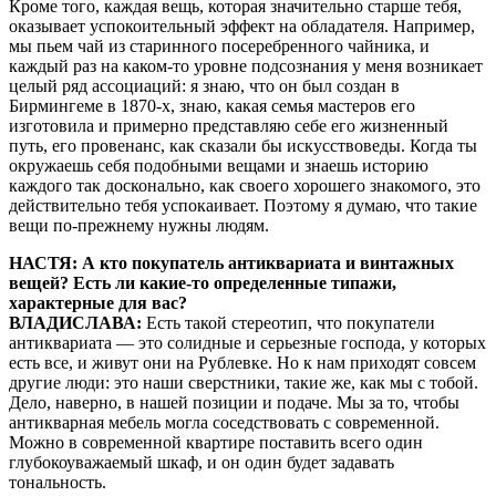
Кроме того, каждая вещь, которая значительно старше тебя,
оказывает успокоительный эффект на обладателя. Например,
мы пьем чай из старинного посеребренного чайника, и
каждый раз на каком-то уровне подсознания у меня возникает
целый ряд ассоциаций: я знаю, что он был создан в
Бирмингеме в 1870-х, знаю, какая семья мастеров его
изготовила и примерно представляю себе его жизненный
путь, его провенанс, как сказали бы искусствоведы. Когда ты
окружаешь себя подобными вещами и знаешь историю
каждого так досконально, как своего хорошего знакомого, это
действительно тебя успокаивает. Поэтому я думаю, что такие
вещи по-прежнему нужны людям.
НАСТЯ: А кто покупатель антиквариата и винтажных
вещей? Есть ли какие-то определенные типажи,
характерные для вас?
ВЛАДИСЛАВА:
Есть такой стереотип, что покупатели
антиквариата — это солидные и серьезные господа, у которых
есть все, и живут они на Рублевке. Но к нам приходят совсем
другие люди: это наши сверстники, такие же, как мы с тобой.
Дело, наверно, в нашей позиции и подаче. Мы за то, чтобы
антикварная мебель могла соседствовать с современной.
Можно в современной квартире поставить всего один
глубокоуважаемый шкаф, и он один будет задавать
тональность.