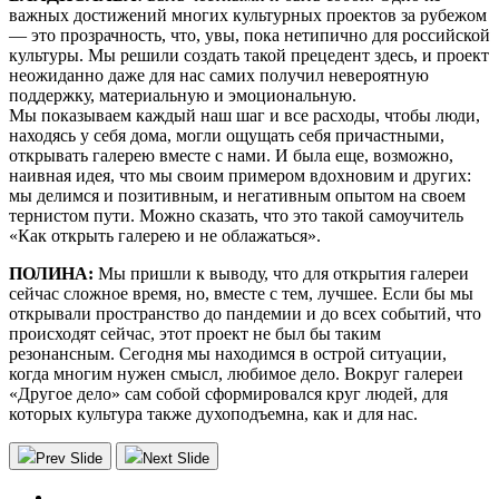
важных достижений многих культурных проектов за рубежом
— это прозрачность, что, увы, пока нетипично для российской
культуры. Мы решили создать такой прецедент здесь, и проект
неожиданно даже для нас самих получил невероятную
поддержку, материальную и эмоциональную.
Мы показываем каждый наш шаг и все расходы, чтобы люди,
находясь у себя дома, могли ощущать себя причастными,
открывать галерею вместе с нами. И была еще, возможно,
наивная идея, что мы своим примером вдохновим и других:
мы делимся и позитивным, и негативным опытом на своем
тернистом пути. Можно сказать, что это такой самоучитель
«Как открыть галерею и не облажаться».
ПОЛИНА:
Мы пришли к выводу, что для открытия галереи
сейчас сложное время, но, вместе с тем, лучшее. Если бы мы
открывали пространство до пандемии и до всех событий, что
происходят сейчас, этот проект не был бы таким
резонансным. Сегодня мы находимся в острой ситуации,
когда многим нужен смысл, любимое дело. Вокруг галереи
«Другое дело» сам собой сформировался круг людей, для
которых культура также духоподъемна, как и для нас.
Prev Slide
Next Slide