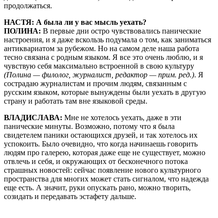
продолжаться.
НАСТЯ: А была ли у вас мысль уехать?
ПОЛИНА:
В первые дни остро чувствовались панические
настроения, и я даже вскользь подумала о том, как заниматься
антиквариатом за рубежом. Но на самом деле наша работа
тесно связана с родным языком. Я все это очень люблю, и я
чувствую себя максимально встроенной в свою культуру
(Полина — филолог, журналист, редактор — прим. ред.)
. Я
сострадаю журналистам и прочим людям, связанным с
русским языком, которые вынуждены были уехать в другую
страну и работать там вне языковой среды.
ВЛАДИСЛАВА:
Мне не хотелось уехать, даже в эти
панические минуты. Возможно, потому что я была
свидетелем паники остающихся друзей, и так хотелось их
успокоить. Было очевидно, что когда начинаешь говорить
людям про галерею, которая даже еще не существует, можно
отвлечь и себя, и окружающих от бесконечного потока
страшных новостей: сейчас появление нового культурного
пространства для многих может стать сигналом, что надежда
еще есть. А значит, руки опускать рано, можно творить,
созидать и передавать эстафету дальше.