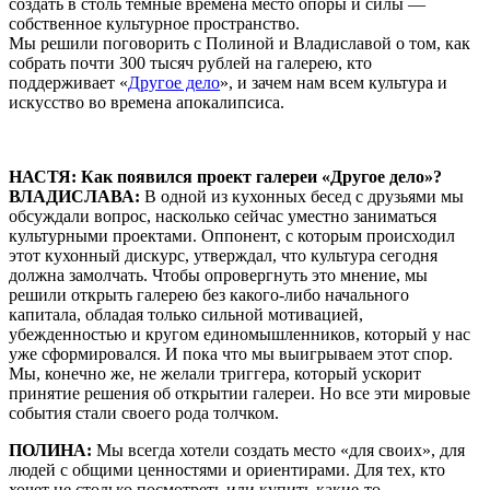
создать в столь темные времена место опоры и силы —
собственное культурное пространство.
Мы решили поговорить с Полиной и Владиславой о том, как
собрать почти 300 тысяч рублей на галерею, кто
поддерживает «
Другое дело
», и зачем нам всем культура и
искусство во времена апокалипсиса.
НАСТЯ: Как появился проект галереи «Другое дело»?
ВЛАДИСЛАВА:
В одной из кухонных бесед с друзьями мы
обсуждали вопрос, насколько сейчас уместно заниматься
культурными проектами. Оппонент, с которым происходил
этот кухонный дискурс, утверждал, что культура сегодня
должна замолчать. Чтобы опровергнуть это мнение, мы
решили открыть галерею без какого-либо начального
капитала, обладая только сильной мотивацией,
убежденностью и кругом единомышленников, который у нас
уже сформировался. И пока что мы выигрываем этот спор.
Мы, конечно же, не желали триггера, который ускорит
принятие решения об открытии галереи. Но все эти мировые
события стали своего рода толчком.
ПОЛИНА:
Мы всегда хотели создать место «для своих», для
людей с общими ценностями и ориентирами. Для тех, кто
хочет не столько посмотреть или купить какие-то