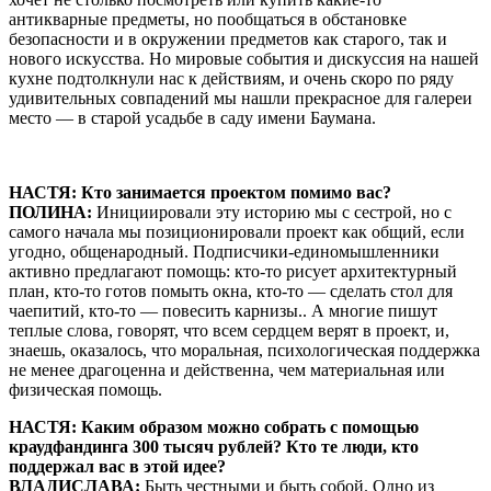
антикварные предметы, но пообщаться в обстановке
безопасности и в окружении предметов как старого, так и
нового искусства. Но мировые события и дискуссия на нашей
кухне подтолкнули нас к действиям, и очень скоро по ряду
удивительных совпадений мы нашли прекрасное для галереи
место — в старой усадьбе в саду имени Баумана.
НАСТЯ: Кто занимается проектом помимо вас?
ПОЛИНА:
Инициировали эту историю мы с сестрой, но с
самого начала мы позиционировали проект как общий, если
угодно, общенародный. Подписчики-единомышленники
активно предлагают помощь: кто-то рисует архитектурный
план, кто-то готов помыть окна, кто-то — сделать стол для
чаепитий, кто-то — повесить карнизы.. А многие пишут
теплые слова, говорят, что всем сердцем верят в проект, и,
знаешь, оказалось, что моральная, психологическая поддержка
не менее драгоценна и действенна, чем материальная или
физическая помощь.
НАСТЯ: Каким образом можно собрать с помощью
краудфандинга 300 тысяч рублей? Кто те люди, кто
поддержал вас в этой идее?
ВЛАДИСЛАВА:
Быть честными и быть собой. Одно из