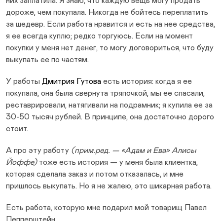
них заплатила. Я знаю, что каждую вещь могу продать
дороже, чем покупала. Никогда не бойтесь переплатить
за шедевр. Если работа нравится и есть на нее средства,
я ее всегда куплю; редко торгуюсь. Если на момент
покупки у меня нет денег, то могу договориться, что буду
выкупать ее по частям.
У работы
Дмитрия Гутова
есть история: когда я ее
покупала, она была свернута тряпочкой, мы ее спасали,
реставрировали, натягивали на подрамник; я купила ее за
30-50 тысяч рублей. В принципе, она достаточно дорого
стоит.
А про эту работу
(прим.ред. — «Адам и Ева» Алисы
Йоффе)
тоже есть история — у меня была клиентка,
которая сделала заказ и потом отказалась, и мне
пришлось выкупать. Но я не жалею, это шикарная работа.
Есть работа, которую мне подарил мой товарищ Павел
Пепперштейн.