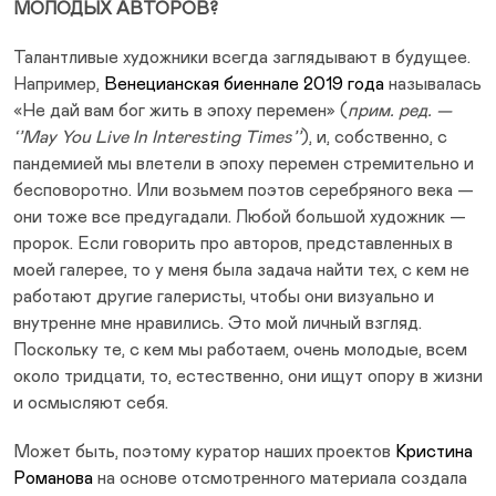
МОЛОДЫХ АВТОРОВ?
Талантливые художники всегда заглядывают в будущее.
Например,
Венецианская биеннале 2019 года
называлась
«Не дай вам бог жить в эпоху перемен» (
прим. ред. —
‘’May You Live In Interesting Times’’
), и, собственно, с
пандемией мы влетели в эпоху перемен стремительно и
бесповоротно. Или возьмем поэтов серебряного века —
они тоже все предугадали. Любой большой художник —
пророк. Если говорить про авторов, представленных в
моей галерее, то у меня была задача найти тех, с кем не
работают другие галеристы, чтобы они визуально и
внутренне мне нравились. Это мой личный взгляд.
Поскольку те, с кем мы работаем, очень молодые, всем
около тридцати, то, естественно, они ищут опору в жизни
и осмысляют себя.
Может быть, поэтому куратор наших проектов
Кристина
Романова
на основе отсмотренного материала создала