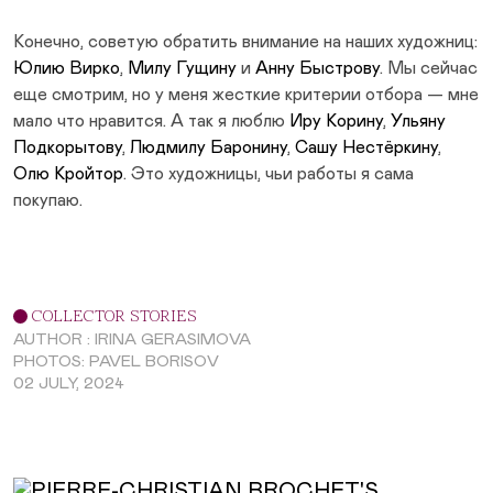
Конечно, советую обратить внимание на наших художниц:
Юлию Вирко
,
Милу Гущину
и
Анну Быстрову
. Мы сейчас
еще смотрим, но у меня жесткие критерии отбора — мне
мало что нравится. А так я люблю
Иру Корину
,
Ульяну
Подкорытову
,
Людмилу Баронину
,
Сашу Нестёркину
,
Олю Кройтор
. Это художницы, чьи работы я сама
покупаю.
COLLECTOR STORIES
AUTHOR : IRINA GERASIMOVA
PHOTOS: PAVEL BORISOV
02 JULY, 2024