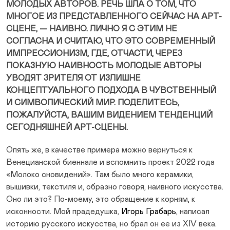
МОЛОДЫХ АВТОРОВ. РЕЧЬ ШЛА О ТОМ, ЧТО
МНОГОЕ ИЗ ПРЕДСТАВЛЕННОГО СЕЙЧАС НА АРТ-
СЦЕНЕ, — НАИВНО. ЛИЧНО Я С ЭТИМ НЕ
СОГЛАСНА И СЧИТАЮ, ЧТО ЭТО СОВРЕМЕННЫЙ
ИМПРЕССИОНИЗМ, ГДЕ, ОТЧАСТИ, ЧЕРЕЗ
ПОКАЗНУЮ НАИВНОСТЬ МОЛОДЫЕ АВТОРЫ
УВОДЯТ ЗРИТЕЛЯ ОТ ИЗЛИШНЕ
КОНЦЕПТУАЛЬНОГО ПОДХОДА В ЧУВСТВЕННЫЙ
И СИМВОЛИЧЕСКИЙ МИР. ПОДЕЛИТЕСЬ,
ПОЖАЛУЙСТА, ВАШИМ ВИДЕНИЕМ ТЕНДЕНЦИЙ
СЕГОДНЯШНЕЙ АРТ-СЦЕНЫ.
Опять же, в качестве примера можно вернуться к
Венецианской биеннале и вспомнить проект 2022 года
«Молоко сновидений». Там было много керамики,
вышивки, текстиля и, образно говоря, наивного искусства.
Оно ли это? По-моему, это обращение к корням, к
исконности. Мой прадедушка,
Игорь Грабарь
, написал
историю русского искусства, но брал он ее из XIV века.