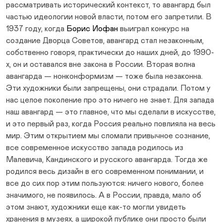
рассматривать исторический контекст, то авангард был
частью идеологии новой власти, потом его запретили. В
1937 году, когда
Борис Иофан
выиграл конкурс на
создание Дворца Советов, авангард стал незаконным,
собственно говоря, практически до наших дней, до 1990-
х, он и оставался вне закона в России. Вторая волна
авангарда — нонконформизм — тоже была незаконна.
Эти художники были запрещены, они страдали. Потом у
нас целое поколение про это ничего не знает. Для запада
наш авангард — это главное, что мы сделали в искусстве,
и это первый раз, когда Россия реально повлияла на весь
мир. Этим открытием мы сломали привычное сознание,
все современное искусство запада родилось из
Малевича, Кандинского и русского авангарда. Тогда же
родился весь дизайн в его современном понимании, и
все до сих пор этим пользуются: ничего нового, более
значимого, не появилось. А в России, правда, мало об
этом знают, художники еще как-то могли увидеть
хранения в музеях, а широкой публике они просто были