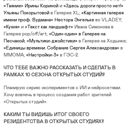
«Таяние» Ирины Кориной
и
«Здесь дороги просто нет!»
Ульяны Покорытовой
в Галерее XL;
«Картинная галерея
имени проф. Вудмана» Нестора Энгельке
во VLADEY;
«Кухня»
и
«Текст как ландшафт»
Ивана Симонова в
Галерее pop/off/art;
«Один-один» в Галерее на
Песчаной
;
«Мультики-джойстики»
в Галерее на Ходынке;
«Единицы времени. Собрание Сергея Александрова»
в
ММОМА;
«Настройки-3»
в ГЭС-2.
ЧТО ТЕБЕ ВАЖНО РАССКАЗАТЬ И СДЕЛАТЬ В
РАМКАХ 10 СЕЗОНА ОТКРЫТЫХ СТУДИЙ?
Планирую серию экспериментов с ИИ и нейросетями.
Хочу вовлечь в процесс создания работ зрителей
«Открытых студий».
КАКИМ ТЫ ВИДИШЬ ИТОГ СВОЕГО
РЕЗИДЕНТСТВА В ОТКРЫТЫХ СТУДИЯХ?