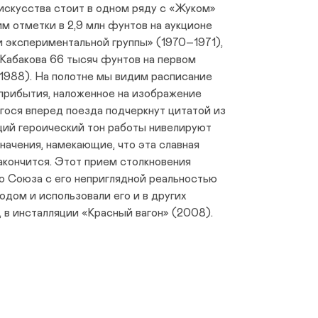
искусства стоит в одном ряду с «Жуком»
им отметки в 2,9 млн фунтов на аукционе
ами экспериментальной группы» (1970–1971),
 Кабакова 66 тысяч фунтов на первом
(1988). На полотне мы видим расписание
прибытия, наложенное на изображение
ося вперед поезда подчеркнут цитатой из
щий героический тон работы нивелируют
начения, намекающие, что эта славная
акончится. Этот прием столкновения
о Союза с его неприглядной реальностью
дом и использовали его и в других
, в инсталляции «Красный вагон» (2008).