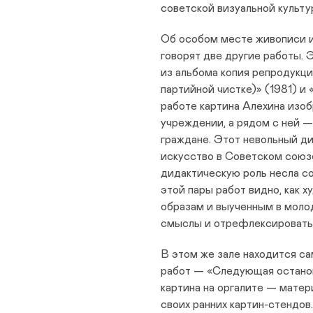
советской визуальной культу
Об особом месте живописи и
говорят две другие работы.
из альбома копия репродукци
партийной чистке)» (1981) и
работе картина Алехина изоб
учреждении, а рядом с ней 
граждане. Этот невольный ди
искусство в Советском союзе
дидактическую роль несла с
этой пары работ видно, как 
образам и выученным в моло
смыслы и отрефлексировать 
В этом же зале находится са
работ — «Следующая останов
картина на оргалите — матер
своих ранних картин-стендов