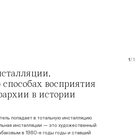
Curr
нсталляции,
 способах восприятия
рархии в истории
тель попадает в тотальную инсталляцию
альная инсталляции — это художественный
абаковым в 1980-е годы годы и ставший