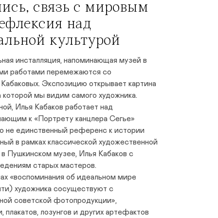
пись, связь с мировым
рефлексия над
альной культурой
ьная инсталляция, напоминающая музей в
ыми работами перемежаются со
Кабаковых. Экспозицию открывает картина
а которой мы видим самого художника.
ой, Илья Кабаков работает над
лающим к «Портрету канцлера Сегье»
то не единственный референс к истории
ный в рамках классической художественной
в Пушкинском музее, Илья Кабаков с
ведениям старых мастеров.
ах «воспоминания об идеальном мире
мяти) художника сосуществуют с
ной советской фотопродукции»,
 плакатов, лозунгов и других артефактов