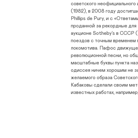
советского неофициального 
(1982), в 2008 году достигш
Phillips de Pury, и с «Ответ
проданной за рекордные для
аукционе Sotheby’s в СССР 
поездов с точным временем 
локомотива. Пафос движущег
революционной песни, но об
масштабные буквы пункта наз
одиссея ничем хорошим не з
желаемого образа Советског
Кабаковы сделали своим мето
известных работах, например