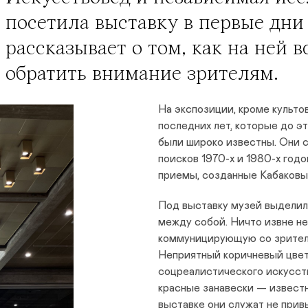
посетила выставку в первые дни
рассказывает о том, как на ней в
обратить внимание зрителям.
На экспозиции, кроме культо
последних лет, которые до э
были широко известны. Они 
поисков 1970-х и 1980-х год
приемы, созданные Кабаковы
Под выставку музей выделил
между собой. Ничто извне не
коммуницирующую со зрителе
Неприятный коричневый цвет
соцреалистического искусств
красные занавески — известн
выставке они служат не прив