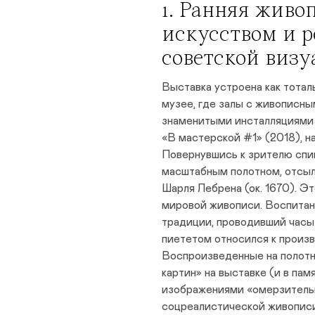
1. Ранняя живо
искусством и 
советской визу
Выставка устроена как тотал
музее, где залы с живописн
знаменитыми инсталляциями 
«В мастерской #1» (2018), н
Повернувшись к зрителю спин
масштабным полотном, отсы
Шарля Лебрена (ок. 1670). Э
мировой живописи. Воспитан
традиции, проводивший часы 
пиететом относился к произ
Воспроизведенные на полотн
картин» на выставке (и в па
изображениями «омерзитель
соцреалистической живописи,