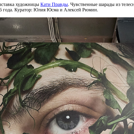
ыставка художницы
Кати Правды
. Чувственные шарады из телес
16 года. Куратор: Юлия Юсма и Алексей Рюмин.