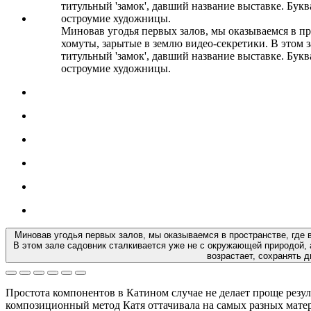
Миновав угодья первых залов, мы оказываемся в пр
хомуты, зарытые в землю видео-секретики. В этом 
титульный 'замок', давший название выставке. Бук
остроумие художницы.
Миновав угодья первых залов, мы оказываемся в пространстве, где 
В этом зале садовник сталкивается уже не с окружающей природой, а
возрастает, сохранять 
Простота компонентов в Катином случае не делает проще резу
композиционный метод Катя оттачивала на самых разных матер