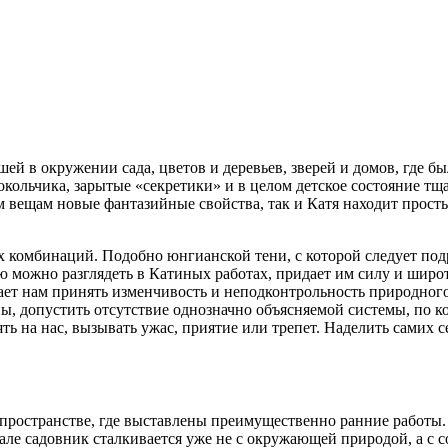
й в окружении сада, цветов и деревьев, зверей и домов, где бы
ольчика, зарытые «секретики» и в целом детское состояние тща
ым вещам новые фантазийные свойства, так и Катя находит прос
их комбинаций. Подобно юнгианской тени, с которой следует подр
ю можно разглядеть в Катиных работах, придает им силу и шир
ет нам принять изменчивость и неподконтрольность природног
ны, допустить отсутствие однозначно объясняемой системы, по 
ь на нас, вызывать ужас, приятие или трепет. Наделить самих с