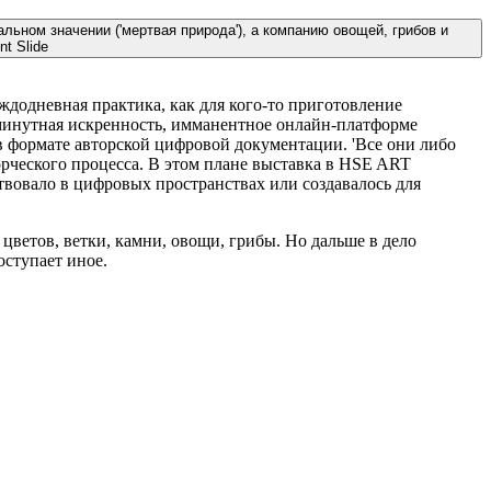
льном значении ('мертвая природа'), а компанию овощей, грибов и
nt Slide
ждодневная практика, как для кого-то приготовление
минутная искренность, имманентное онлайн-платформе
 в формате авторской цифровой документации. 'Все они либо
орческого процесса. В этом плане выставка в HSE ART
твовало в цифровых пространствах или создавалось для
цветов, ветки, камни, овощи, грибы. Но дальше в дело
оступает иное.