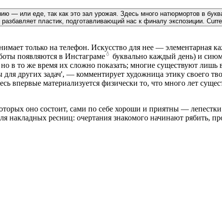
ю — или еде, так как это зал урожая. Здесь много натюрмортов в буква
 разбавляет пластик, подготавливающий нас к финалу экспозиции.
Curre
имает только на телефон. Искусство для нее — элементарная ка
💧
аботы появляются в
Инстаграме
буквально каждый день) и сию
 но в то же время их сложно показать; многие существуют лишь
 для других задач', — комментирует художница этику своего тв
сь впервые материализуется физически то, что много лет сущес
оторых оно состоит, сами по себе хороши и приятны — лепестки 
я накладных ресниц: очертания знакомого начинают рябить, пр