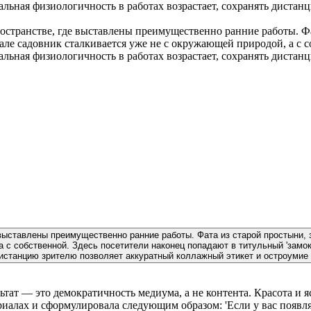
остранстве, где выставлены преимущественно ранние работы. Фа
зале садовник сталкивается уже не с окружающей природой, а с 
вальная физиологичность в работах возрастает, сохранять диста
выставлены преимущественно ранние работы. Фата из старой простыни, з
 с собственной. Здесь посетители наконец попадают в титульный 'замо
дистанцию зрителю позволяет аккуратный коллажный этикет и остроумие
льтат — это демократичность медиума, а не контента. Красота 
иалах и сформулировала следующим образом: 'Если у вас появляе