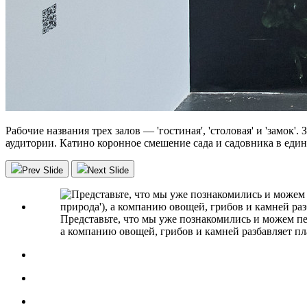
Рабочие названия трех залов — 'гостиная', 'столовая' и 'замо
аудитории. Катино коронное смешение сада и садовника в едино
Prev Slide
Next Slide
Представьте, что мы уже познакомились и можем пер
а компанию овощей, грибов и камней разбавляет п