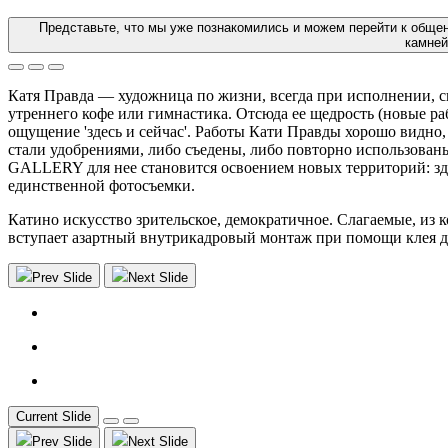
Представьте, что мы уже познакомились и можем перейти к общени
камней
Катя Правда — художница по жизни, всегда при исполнении, сн
утреннего кофе или гимнастика. Отсюда ее щедрость (новые р
ощущение 'здесь и сейчас'. Работы Кати Правды хорошо видно,
стали удобрениями, либо съедены, либо повторно использованы
GALLERY для нее становится освоением новых территорий: зде
единственной фотосъемки.
Катино искусство зрительское, демократичное. Слагаемые, из к
вступает азартный внутрикадровый монтаж при помощи клея дл
Prev Slide
Next Slide
Current Slide
Prev Slide
Next Slide