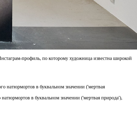
й Инстаграм-профиль, по которому художница известна широкой
 натюрмортов в буквальном значении ('мертвая природа'),