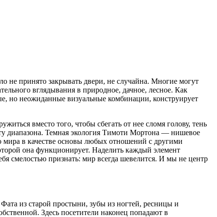
ло не принято закрывать двери, не случайна. Многие могут
тельного вглядывания в природное, дачное, лесное. Как
тые, но неожиданные визуальные комбинации, конструирует
ужиться вместо того, чтобы сбегать от нее сломя голову, тень
оту диапазона. Темная экология Тимоти Мортона — нишевое
о мира в качестве основы любых отношений с другими
которой она функционирует. Наделить каждый элемент
ебя смелостью признать: мир всегда шевелится. И мы не центр