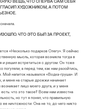
ЖНУЮ ВЕЩЬ, ЧТО СПЕРВА САМ СЕБЯ
ГЛАСИЛ ХУДОЖНИКОМ, А ПОТОМ
ЬЕЗНОЕ.
 сначала.
ИЗОШЛО. ЧТО ЭТО БЫЛ ЗА ПРОЕКТ,
ается «Несколько подарков Олегу». Я сейчас
твенную мысль, которая возникла тогда в
ья и решил встретиться с другом. Он тоже
о погуляли, а перед тем, как нам разойтись,
е. Мой напиток назывался «Водка-груша». И
к, и меня на старые дрожжи начинает
 возникает лицо моего друга, и у меня
 есть: что это такое? Всем нам известна
ьность, но тут я понял, что правильную
 ее ничтожности. Она не то, до чего никто