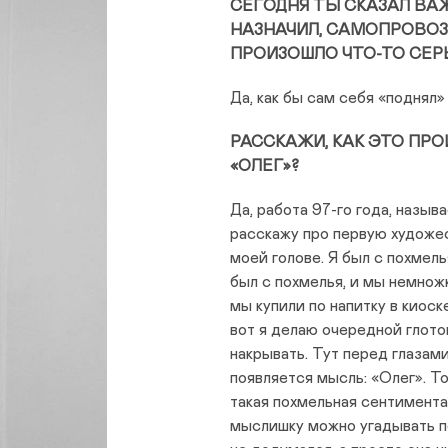
СЕГОДНЯ ТЫ СКАЗАЛ ВА
НАЗНАЧИЛ, САМОПРОВОЗ
ПРОИЗОШЛО ЧТО-ТО СЕР
Да, как бы сам себя «поднял»
РАССКАЖИ, КАК ЭТО ПРО
«ОЛЕГ»?
Да, работа 97-го года, назыв
расскажу про первую художес
моей голове. Я был с похмел
был с похмелья, и мы немножк
мы купили по напитку в киоск
вот я делаю очередной глото
накрывать. Тут перед глазами
появляется мысль: «Олег». То
такая похмельная сентиментал
мыслишку можно угадывать по