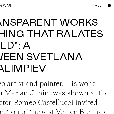
RAM
RU
RANSPARENT WORKS
HING THAT RALATES
LD": A
WEEN SVETLANA
ALIMPIEV
o artist and painter. His work
th Marian Junin, was shown at the
ctor Romeo Castellucci invited
section of the 51st Venice Biennale