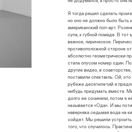
не додумался, а просто она н
Я тогда решил сделать произ
но оно не должно было быть и
американский поп-арт. Розенк
супа, к губной помаде. В тот 
важное, лирическое. Лиричес
противоположной стороне от
абсолютно геометрически пр
стала опусом номер один. По
другие видео, в соавторстве,
поставили спектакль. Ой, эт
рубеже десятилетий я предл
нибудь придумать вместе. М
долго ее сочиняли, потом я е
называется «Ода». И мы поти
наверняка седьмая вода на к
сойдет. Мы решили устроить
того, что случилось. Практич