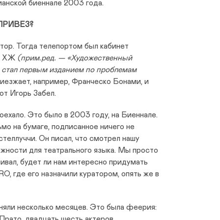
ианской биеннале 2003 года.
ПРИВЕЗ?
атор. Тогда телепортом был кабинет
ии ХЖ
(прим.ред. — «Художественный
и стал первым изданием по проблемам
езжает, например, Франческо Бонами, и
от Игорь Забел.
ехало. Это было в 2003 году, на Биеннале.
мо на бумаге, подписанное ничего не
теллуччи. Он писал, что смотрел нашу
жности для театрального языка. Мы просто
ивал, будет ли нам интересно придумать
O, где его назначили куратором, опять же в
няли несколько месяцев. Это была феерия:
Прато, двадцать шесть актеров.