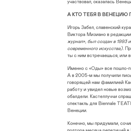
участвовал, оказалась Венец
А КТО ТЕБЯ В ВЕНЕЦИЮ 
Игорь Забел, славенский кур
Виктора Мизиано в редакц
журнал», был создан в 1993 
современного искусства).
При
ты с ним встречаешься, или в
Именно с «Оды» все пошло-по
А в 2005-м мы получили пись
говорящей нам фамилией Кас
работу и увидел новые возмо
обалдели. Кастеллуччи спраш
спектакль для Biennale TEATR
Венеции.
Конечно, мы придумали, сочи
полтора месяца репетиций в 