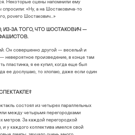
лся. Некоторые сцены напомнили ему
 спросили: «Ну, а на Шостаковича-то
ero, povero Шостакович…»
 ИЗ-ЗА ТОГО, ЧТО ШОСТАКОВИЧ —
ФАШИСТОВ.
й. Он совершенно другой — веселый и
— невероятное произведение, в конце там
ть пластинка, я ее купил, когда еще был
гда ее дослушаю, то хлопаю, даже если один
 СПЕКТАКЛЕ?
ектакль состоял из четырех параллельных
или между четырьмя перегородками
х метров. За каждой перегородкой
, и у каждого коллектива имелся свой
овые лампы, звучало очень много