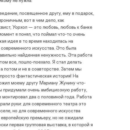
икому не нужна.
ведение, посвященное другу, ему в подарок,
роничным, вот в чем дело, как
вист, Уорхол — это любовь, любовь к банке
момент я понял, что поймал что-то очень
кая идея в то время находилась на
 современного искусства. Это была
авильно найденная ненужность. Эта работа
том все, пошло-поехало. Я стал делать
 а потом и не в соавторстве. Затем мы
о просто фантастическая история! На
ожил моему другу Мариану Жунину что-
ы придумали очень амбициозную работу,
е монтировал два с половиной года. Работа
рали руки: для современного театра это
иселе, но для современного искусства
 европейскую премьеру, но не ожидали
ески первая групповая выставка, в которой я