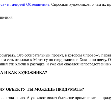
уса» и галереей Объединение
. Спросили художников, о чем их пр
инения.
я обыграть. Это собирательный проект, в котором я провожу пар
ном есть отсылки к Матиссу по содержанию и Хокни по цвету. О
шел эти ключи к разгадке, и уже сам оказался непосредственным
КА И КАК ХУДОЖНИКА?
МУ ОБЪЕКТУ ТЫ МОЖЕШЬ ПРИДУМАТЬ?
 по назначению. А уж какое может быть еще применение — прид