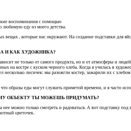
тские воспоминания с помощью
о любимую еду из моего детства.
тых вещах , которые нас окружают. На создание подставки для я
КА И КАК ХУДОЖНИКА?
 зависит не только от самого продукта, но и от атмосферы и люд
нных на костре с куском черного хлеба. Когда я училась в худо
шел несколько лисичек: мы разожгли костер, зажарили их с хлебо
 что образы еды могут служить приметой времени, и я часто испо
МУ ОБЪЕКТУ ТЫ МОЖЕШЬ ПРИДУМАТЬ?
нее можно только смотреть и радоваться. А вот подставку под 
хотный цветочек.