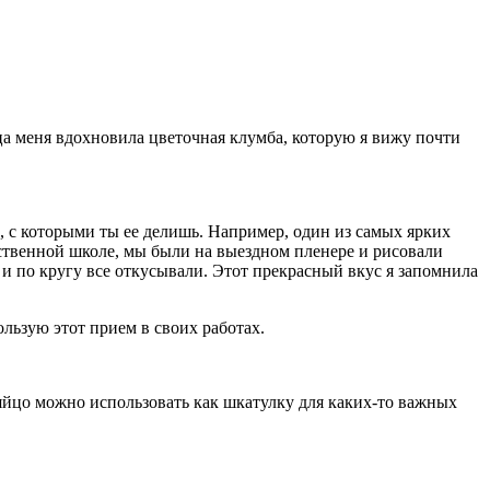
йца меня вдохновила цветочная клумба, которую я вижу почти
ей, с которыми ты ее делишь. Например, один из самых ярких
жественной школе, мы были на выездном пленере и рисовали
м и по кругу все откусывали. Этот прекрасный вкус я запомнила
льзую этот прием в своих работах.
яйцо можно использовать как шкатулку для каких-то важных