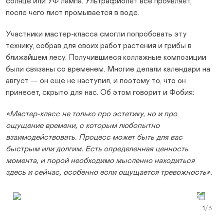
солнце или УФ лампа. Ультрафиолет все проявляет,
после чего лист промывается в воде.
Участники мастер-класса смогли попробовать эту
технику, собрав для своих работ растения и грибы в
ближайшем лесу. Получившиеся коллажные композиции
были связаны со временем. Многие делали календари на
август — он еще не наступил, и поэтому то, что он
принесет, скрыто для нас. Об этом говорит и Фобия:
«Мастер-класс не только про эстетику, но и про
ощущение времени, с которым любопытно
взаимодействовать. Процесс может быть для вас
быстрым или долгим. Есть определенная ценность
момента, и порой необходимо мысленно находиться
здесь и сейчас, особенно если ощущается тревожность».
Prev Slide
Next Slide
Curr