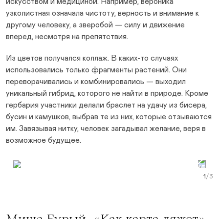
искусством и медициной. Например, вероника
узколистная означала чистоту, верность и внимание к
другому человеку, а зверобой — силу и движение
вперед, несмотря на препятствия.
Из цветов получался коллаж. В каких-то случаях
использовались только фрагменты растений. Они
переворачивались и комбинировались — выходил
уникальный гибрид, которого не найти в природе. Кроме
гербария участники делали браслет на удачу из бисера,
бусин и камушков, выбрав те из них, которые отзываются
им. Завязывая нитку, человек загадывал желание, веря в
возможное будущее.
Prev Slide
Next Slide
Curr