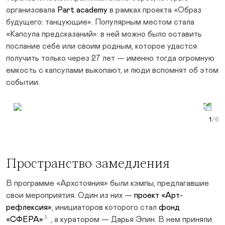
организовала
Part academy
в рамках проекта «Образ
будущего: танцующие». Популярным местом стала
«Капсула предсказаний»: в ней можно было оставить
послание себе или своим родным, которое удастся
получить только через 27 лет — именно тогда огромную
емкость с капсулами выкопают, и люди вспомнят об этом
событии.
Prev Slide
Next Slide
Curr
Пространство замедления
В программе «Архстояния» были кэмпы, предлагавшие
свои мероприятия. Один из них —
проект «Арт-
рефлексия»
, инициаторов которого стал
фонд
💧
«СФЕРА»
, а куратором — Дарья Эпин. В нем приняли