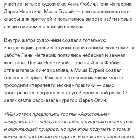
участие четыре художника: Анна Фобия, Лена Четверик,
Дарья Неретина, Миша Бурый, — они провели мастер-
классы для зрителей и попытались вместе найти новые
связи с миром в сложные времена.
Внутри шатра художники создали тотальную
инсталляцию, расписав куски ткани своими сюжетами: на
работе Лены Четверик появились небесная и земная
женщины, Дарьи Неретиной – цветы, Анны Фобии –
отпечаталась синяя крапива, а Миша Бурый создал
коллажный принт. Именно в этом магическом месте
проходили «терапевтические» практики — само
пространство погружало в другой временной ритм. О
целях кэмпа рассказала куратор Дарья Эпин:
«Мы хотели предложить гостям «Архстояния»
замедлиться — вернуться к себе, ощущению своего тела
и окружающей природе, но при этом подумать о том, в
каком все состоянии находится и как можно снова найти