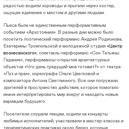
радостью водили хороводы и прыгали через костер,
ощущая единение с местом и другими людьми.
Пьеса была не единственным перформативным
событием «Архстояния». В разные дни можно было
посетить поэтический перформанс Андрея Родионова,
Екатерины Троепольской и молодежной студии
«Центр
вознесенского»
, спектакль-перформанс «Сон Татьяны.
Гадание», перформансы-открытия архитектурных
объектов «Что день грядущий мне готовит?» от театра
«Пух и прах», хореографа Ольги Цветковой и
композитора Антона Светличного. Все они погружали
зрителей в пространство действия, которое помогало
иначе интерпретировать мир вокруг и находить новые
вариации будущего.
Посетители слушали лекции, ходили на концерты
любимых исполнителей, участвовали в мастер-классах и
терапевтических практиках около берез, которые