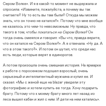
Сером Волке». И я в какой-то момент не выдержала и
спросила: «Извините, пожалуйста, а почему вы так
считаете? Ну то есть вы там были? Откуда мы можем
знать, что он точно не катался?». Потому что мне вообще
не казалось это чем-то невозможным. Ну правда, что
такого в том, чтобы
покататься на Сером Волке?
Он
тогда очень смеялся и говорил: «Вы что, правда верите,
что он катался на Сером Волке?». А я отвечала: «Ну да. А
что в этом такого?». И потом он шутил, что среди нас
есть люди, которые верят в единорогов.
А потом произошла очень смешная история. На ярмарке
к работе с поросенком подошел взрослый, очень
серьезный и интеллигентный мужчина и купил ее. И
сказал: «Мы с женой еще на blazar увидели эту
фотографию и хотели купить ее тогда. Хочу подарить
брату. Потому что к моему брату много лет назад из
леса вышел кабан и жил с ним. И дети на нем катались».