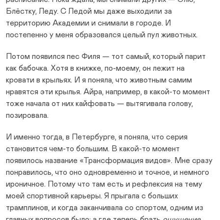
Блёстку, Леду. С Ледой мы даже выходили за
территорию Академии и снимали в городе. И
постепенно у меня образовался целый пул животных.
Потом появился пес Филя — тот самый, который парит
как бабочка. Хотя в книжке, по-моему, он лежит на
кровати в крыльях. И я поняла, что животным самим
нравятся эти крылья. Айра, например, в какой-то момент
тоже начала от них кайфовать — вытягивала голову,
позировала.
И именно тогда, в Петербурге, я поняла, что серия
становится чем-то большим. В какой-то момент
появилось название «Трансформация видов». Мне сразу
понравилось, что оно одновременно и точное, и немного
ироничное. Потому что там есть и рефлексия на тему
моей спортивной карьеры. Я прыгала с больших
трамплинов, и когда заканчивала со спортом, одним из
главных вопросов было: а где теперь брать
ощущение