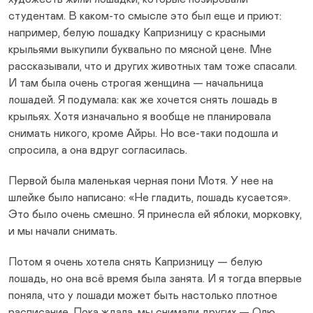
студентам. В каком-то смысле это был еще и приют:
например, белую лошадку Капризницу с красными
крыльями выкупили буквально по мясной цене. Мне
рассказывали, что и других животных там тоже спасали.
И там была очень строгая женщина — начальница
лошадей. Я подумала: как же хочется снять лошадь в
крыльях. Хотя изначально я вообще не планировала
снимать никого, кроме Айры. Но все-таки подошла и
спросила, а она вдруг согласилась.
Первой была маленькая черная пони Мотя. У нее на
шлейке было написано: «Не гладить, лошадь кусается».
Это было очень смешно. Я принесла ей яблоки, морковку,
и мы начали снимать.
Потом я очень хотела снять Капризницу — белую
лошадь, но она всё время была занята. И я тогда впервые
поняла, что у лошади может быть настолько плотное
расписание. Пока ждала, мы снимали других — Олю,