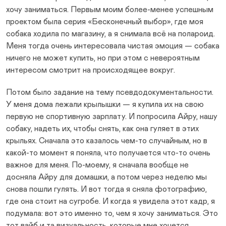
хочу заниматься. Первым моим более-менее успешным
проектом была серия «Бесконечный выбор», где моя
собака ходила по магазину, а я снимала всё на полароид.
Меня тогда очень интересовала чистая эмоция — собака
ничего не может купить, но при этом с невероятным
интересом смотрит на происходящее вокруг.
Потом было задание на тему псевдодокументальности.
У меня дома лежали крылышки — я купила их на свою
первую не спортивную зарплату. И попросила Айру, нашу
собаку, надеть их, чтобы снять, как она гуляет в этих
крыльях. Сначала это казалось чем-то случайным, но в
какой-то момент я поняла, что получается что-то очень
важное для меня. По-моему, я сначала вообще не
досняла Айру для домашки, а потом через неделю мы
снова пошли гулять. И вот тогда я сняла фотографию,
где она стоит на сугробе. И когда я увидела этот кадр, я
подумала: вот это именно то, чем я хочу заниматься. Это
тот вайб и та визуальность, которые мне хочется