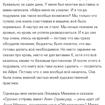
буквально за один день. У меня был монтаж выставки, и
мама написала: «Айра меня не узнала». И я тогда
подумала: как такое вообще возможно? Мы только что
гуляли, она ехала счастливая в машине, всё было
нормально. А наутро ее не стало. Мы ночью поехали за
кровью, но кровь не успела разморозиться. И я до сих
пор очень злюсь на врачей — потому что мы сразу
обсудили лечение, бюджеты, было понятно, что мы
готовы делать всё необходимое. Но никто заранее не
сказал про кровь, никто не дал витамин К, хотя это всё
казалось каким-то базовым протоколом. И после этого я
подумала, что книгу все-таки нужно сделать — посвятить
ее Айре. Потому что с нее вообще всё началось. Она
была очень важной частью моей художественной
практики.
Однажды мне написала Эльмира Минкина и сказала:
«Срочно отправь макет Ане»
(прим.ред. — речь идет об
Анне Мерман, основательнице «Объединения»)
. Макет