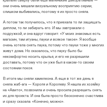
крыльях сверху были еще маленькие декоративные —
они очень мешали визуальному восприятию серии,
слишком выбивались, поэтому я их просто сняла.
А потом так получилось, что я приехала то ли защищать
диплом, то ли забирать его. И мы завтракали с
подружкой, и она вдруг говорит: «У моих знакомых есть
магазин, там игуаны, пауки и всякое такое». Я вообще
очень хотела снять паука, потому что пауки тоже у многих
живут дома. Но оказалось, что пауку было бы
некомфортно носить крылья, и его не разрешили
доставать, потому что он уже был в каком-то своем
состоянии покоя.
В итоге мы сняли хамелеона. А еще в тот же день я
сняла жаб-ага — Короля и Королеву. Я нашла их хозяйку
на «Авито», позвонила и очень просила разрешить снять
их для проекта. И она была просто бесконечно счастлива
и сразу сказала: «Конечно, можно».