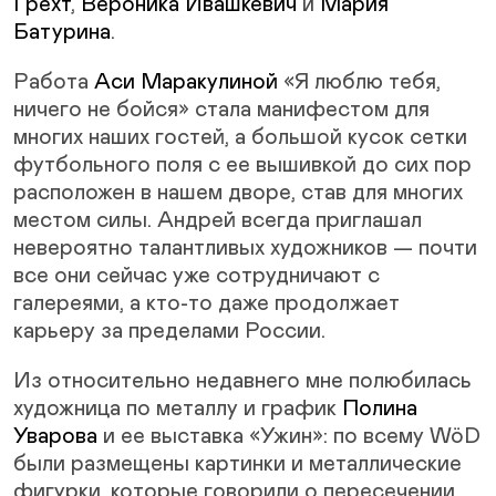
Грехт
,
Вероника Ивашкевич
и
Мария
Батурина
.
Работа
Аси Маракулиной
«Я люблю тебя,
ничего не бойся» стала манифестом для
многих наших гостей, а большой кусок сетки
футбольного поля с ее вышивкой до сих пор
расположен в нашем дворе, став для многих
местом силы. Андрей всегда приглашал
невероятно талантливых художников — почти
все они сейчас уже сотрудничают с
галереями, а кто-то даже продолжает
карьеру за пределами России.
Из относительно недавнего мне полюбилась
художница по металлу и график
Полина
Уварова
и ее выставка «Ужин»: по всему WöD
были размещены картинки и металлические
фигурки, которые говорили о пересечении