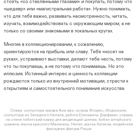
стоять «со стеклянными глазами» и покупать, потому что
«шедевр» или «магистральная работа». Нужно понимать,
что для тебя важно, развивать насмотренность, читать,
изучать, взаимодействовать с окружающим миром, а не
только со своими знакомыми в локальных кругах.
Многие в коллекционировании, к сожалению,
ориентируются на прибыль или славу. Тебя «носят на
руках», устраивают выставки, делают тебе честь, потому
что ты покупаешь, а не потому что понимаешь. Но это
иллюзия. Истинный интерес и ценность коллекции
рождаются только из внутренней мотивации, страсти к
открытиям и самостоятельного понимания искусства.
Слева: скульптура предка Ана део, остров Флорес, Индонезия;
скульптура из Западного Непала; работа Елизаветы Дорфман; справа:
на стене тибетский ковер для медитаций цонгма; бубен алтайского
шамана; маска красного Махакалы, Непал; маска батаков; индийская
фасадная фигура Риши