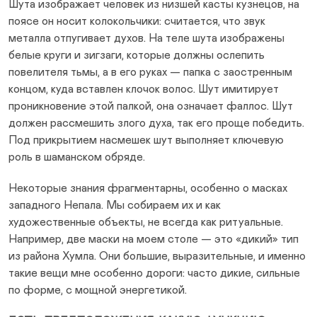
Шута изображает человек из низшей касты кузнецов, на
поясе он носит колокольчики: считается, что звук
металла отпугивает духов. На теле шута изображены
белые круги и зигзаги, которые должны ослепить
повелителя тьмы, а в его руках — папка с заостренным
концом, куда вставлен клочок волос. Шут имитирует
проникновение этой палкой, она означает фаллос. Шут
должен рассмешить злого духа, так его проще победить.
Под прикрытием насмешек шут выполняет ключевую
роль в шаманском обряде.
Некоторые знания фрагментарны, особенно о масках
западного Непала. Мы собираем их и как
художественные объекты, не всегда как ритуальные.
Например, две маски на моем столе — это «дикий» тип
из района Хумла. Они большие, выразительные, и именно
такие вещи мне особенно дороги: часто дикие, сильные
по форме, с мощной энергетикой.