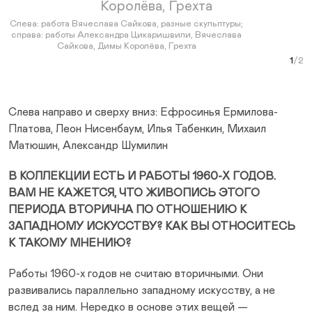
Prev Slide
Next Slide
Слева: работа Вячеслава Сайкова, разные скульптуры;
справа: работы Александра Цикаришвили, Вячеслава
Сайкова, Димы Королёва, Грехта
Слев
Curr
Сл
Слева направо и сверху вниз: Ефросинья Ермилова-
Платова, Леон Нисенбаум, Илья Табенкин, Михаил
Матюшин, Александр Шумилин
В КОЛЛЕКЦИИ ЕСТЬ И РАБОТЫ 1960-Х ГОДОВ.
ВАМ НЕ КАЖЕТСЯ, ЧТО ЖИВОПИСЬ ЭТОГО
ПЕРИОДА ВТОРИЧНА ПО ОТНОШЕНИЮ К
ЗАПАДНОМУ ИСКУССТВУ? КАК ВЫ ОТНОСИТЕСЬ
К ТАКОМУ МНЕНИЮ?
Работы 1960-х годов не считаю вторичными. Они
развивались параллельно западному искусству, а не
вслед за ним. Нередко в основе этих вещей —