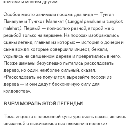
книгами и многим другим.
Особое место занимали посохи: два вида — Тунгал
Паналуан и Тунгкот Малехат (tunggal panaluan и tungkot
malehat). Первый — полностью резной, второй же с
резьбой только на вершине. На посохах изображались
сцены легенд, главная из которых — история о дочери и
сыне вождя, которые совершили инцест, бежали,
укрылись на священном дереве и превратились в него.
Позже шаманы безуспешно пытались расколдовать
дерево, но один, наиболее сильный, сказал:
«Расколдовать не получится, вырезайте посохи из
дерева — и они дадут бесконечную силу для
колдовства».
В ЧЕМ МОРАЛЬ ЭТОЙ ЛЕГЕНДЫ?
Тема инцеста в племенной культуре очень важна, являясь
связанной с выживаемостью племени в нелегких