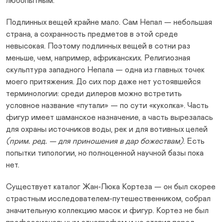
любопытным.
Подлинных вещей крайне мало. Сам Непал — небольшая
страна, а сохранность предметов в этой среде
невысокая. Поэтому подлинных вещей в сотни раз
меньше, чем, например, африканских. Религиозная
скульптура западного Непала — одна из главных точек
моего притяжения. До сих пор даже нет устоявшейся
терминологии: среди дилеров можно встретить
условное название «путали» — по сути «куколка». Часть
фигур имеет шаманское назначение, а часть вырезалась
для охраны источников воды, рек и для вотивных целей
(прим. ред. — для приношения в дар божествам)
. Есть
попытки типологии, но полноценной научной базы пока
нет.
Существует каталог Жан-Люка Кортеза — он был скорее
страстным исследователем-путешественником, собрал
значительную коллекцию масок и фигур. Кортез не был