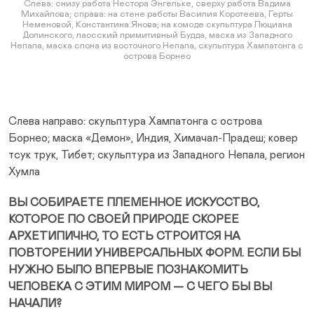
Слева: снизу работа Нестора Энгельке, сверху работа Вадима
Михайлова; справа: на стене работы Василия Коротеева, Герты
Неменовой, Константина Янова; на комоде скульптура Люциана
Долинского, лаосский примитивный Будда, маска из Западного
Непала, маска слона из восточного Непала, скульптура Хампатонга с
острова Борнео
Слева направо: скульптура Хампатонга с острова
Борнео; маска «Демон», Индия, Химачал-Прадеш; ковер
тсук трук, Тибет; скульптура из Западного Непала, регион
Хумла
ВЫ СОБИРАЕТЕ ПЛЕМЕННОЕ ИСКУССТВО,
КОТОРОЕ ПО СВОЕЙ ПРИРОДЕ СКОРЕЕ
АРХЕТИПИЧНО, ТО ЕСТЬ СТРОИТСЯ НА
ПОВТОРЕНИИ УНИВЕРСАЛЬНЫХ ФОРМ. ЕСЛИ БЫ
НУЖНО БЫЛО ВПЕРВЫЕ ПОЗНАКОМИТЬ
ЧЕЛОВЕКА С ЭТИМ МИРОМ — С ЧЕГО БЫ ВЫ
НАЧАЛИ?