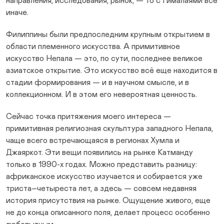
направления, исследования, рынок, — то с Гималаями всё
иначе.
Филиппины были предпоследним крупным открытием в
области племенного искусства. А примитивное
искусство Непала — это, по сути, последнее великое
азиатское открытие. Это искусство всё еще находится в
стадии формирования — и в научном смысле, и в
коллекционном. И в этом его невероятная ценность.
Сейчас точка притяжения моего интереса —
примитивная религиозная скульптура западного Непала,
чаще всего встречающаяся в регионах Хумла и
Джаяркот. Эти вещи появились на рынке Катманду
только в 1990-х годах. Можно представить разницу:
африканское искусство изучается и собирается уже
триста–четыреста лет, а здесь — совсем недавняя
история присутствия на рынке. Ощущение живого, еще
не до конца описанного поля, делает процесс особенно