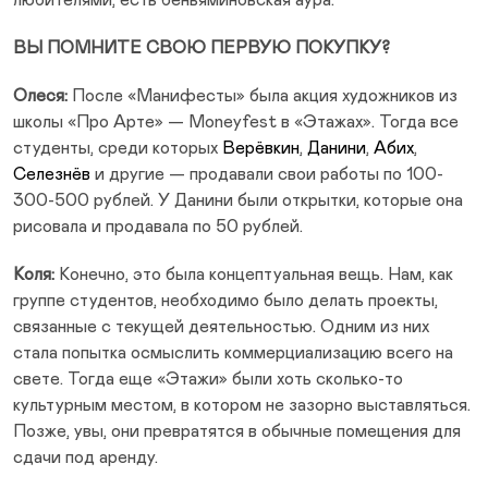
любителями, есть беньяминовская аура.
ВЫ ПОМНИТЕ СВОЮ ПЕРВУЮ ПОКУПКУ?
Олеся:
После «Манифесты» была акция художников из
школы «Про Арте» — Moneyfest в «Этажах». Тогда все
студенты, среди которых
Верёвкин
,
Данини
,
Абих
,
Селезнёв
и другие — продавали свои работы по 100-
300-500 рублей. У Данини были открытки, которые она
рисовала и продавала по 50 рублей.
Коля:
Конечно, это была концептуальная вещь. Нам, как
группе студентов, необходимо было делать проекты,
связанные с текущей деятельностью. Одним из них
стала попытка осмыслить коммерциализацию всего на
свете. Тогда еще «Этажи» были хоть сколько-то
культурным местом, в котором не зазорно выставляться.
Позже, увы, они превратятся в обычные помещения для
сдачи под аренду.