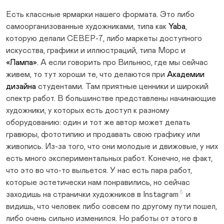
Есть классные ярмарки нашего формата. Это либо
самоорганизованные художниками, типа как
Yaba
,
которую делали СЕВЕР-7, либо маркеты доступного
искусства, графики и иллюстраций, типа Морс и
«Лампа»
. А если говорить про Вильнюс, где мы сейчас
живем, то тут хороши те, что делаются при
Академии
дизайна
студентами. Там приятные ценники и широкий
спектр работ. В большинстве представлены начинающие
художники, у которых есть доступ к разному
оборудованию: один и тот же автор может делать
гравюры, фототипию и продавать свою графику или
живопись. Из-за того, что они молодые и движовые, у них
есть много экспериментальных работ. Конечно, не факт,
что это во что-то выльется. У нас есть пара работ,
которые эстетически нам понравились, но сейчас
💧
заходишь на странички художников в
Instagram
и
видишь, что человек либо совсем по другому пути пошел,
либо очень сильно изменился. Но работы от этого в