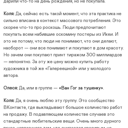
дарили что-то на день рождения, но не покупала.
Коля:
Да, сейчас есть такой момент, что эта практика не
сильно вписана в контекст массового потребления. Это
скорее что-то про роскошь. Люди предпочитают
покупать всем набившие оскомину постеры из Икеи. И
это не потому, что люди не понимают, что они делают,
наоборот — они все понимают и покупают в дом красоту.
Но зачем они покупают принт тиражом 300 миллиардов
— непонятно. За эту же цену можно купить работу
художника в той же «Галереешной» или у молодого
автора.
Олеся:
Да, или в группе —
«Ван Гог за тушенку»
.
Коля:
Да, я очень люблю эту группу. Это сообщество
ВКонтакте, где выкладывают большое количество работ
на продажу. В подавляющем количестве случаев это
стандартные любительские вещи. Очень много дурного
вкуса, навязанного тем, что считается красивым, но