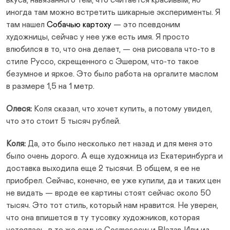
иногда там можно встретить шикарные эксперименты. Я
там нашел
Собачью картоху
— это псевдоним
художницы, сейчас у нее уже есть имя. Я просто
влюбился в то, что она делает, — она рисовала что-то в
стиле Руссо, скрещенного с Эшером, что-то такое
безумное и яркое. Это было работа на оргалите маслом
в размере 1,5 на 1 метр.
Олеся:
Коля сказал, что хочет купить, а потому увидел,
что это стоит 5 тысяч рублей.
Коля:
Да, это было несколько лет назад и для меня это
было очень дорого. А еще художница из Екатеринбурга и
доставка выходила еще 2 тысячи. В общем, я ее не
приобрел. Сейчас, конечно, ее уже купили, да и таких цен
не видать — вроде ее картины стоят сейчас около 50
тысяч. Это тот стиль, который нам нравится. Не уверен,
что она впишется в ту тусовку художников, которая
устоялась, в те же самые Cosmoscow и Blazar. Или из