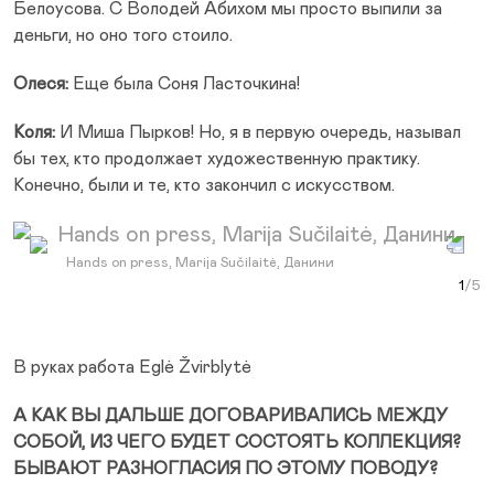
Белоусова. С Володей Абихом мы просто выпили за
деньги, но оно того стоило.
Олеся:
Еще была Соня Ласточкина!
Коля:
И Миша Пырков! Но, я в первую очередь, называл
бы тех, кто продолжает художественную практику.
Конечно, были и те, кто закончил с искусством.
Prev Slide
Next Slide
Hands on press, Marija Sučilaitė, Данини
Юля
Karo
Ник
Hand
Curr
Ма
В руках работа Eglė Žvirblytė
А КАК ВЫ ДАЛЬШЕ ДОГОВАРИВАЛИСЬ МЕЖДУ
СОБОЙ, ИЗ ЧЕГО БУДЕТ СОСТОЯТЬ КОЛЛЕКЦИЯ?
БЫВАЮТ РАЗНОГЛАСИЯ ПО ЭТОМУ ПОВОДУ?