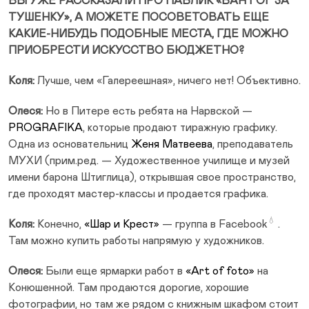
ВЫ УЖЕ РАССКАЗАЛИ ПРО ПАБЛИК «ВАН ГОГ ЗА
ТУШЕНКУ», А МОЖЕТЕ ПОСОВЕТОВАТЬ ЕЩЕ
КАКИЕ-НИБУДЬ ПОДОБНЫЕ МЕСТА, ГДЕ МОЖНО
ПРИОБРЕСТИ ИСКУССТВО БЮДЖЕТНО?
Коля:
Лучше, чем «Галереешная», ничего нет! Объективно.
Олеся:
Но в Питере есть ребята на Нарвской —
PROGRAFIKA
, которые продают тиражную графику.
Одна из основательниц
Женя Матвеева
, преподаватель
МУХИ (прим.ред. — Художественное училище и музей
имени барона Штиглица), открывшая свое пространство,
где проходят мастер-классы и продается графика.
💧
Коля:
Конечно,
«Шар и Крест»
— группа в
Facebook
.
Там можно купить работы напрямую у художников.
Олеся:
Были еще ярмарки работ в
«Art of foto»
на
Конюшенной. Там продаются дорогие, хорошие
фотографии, но там же рядом с книжным шкафом стоит