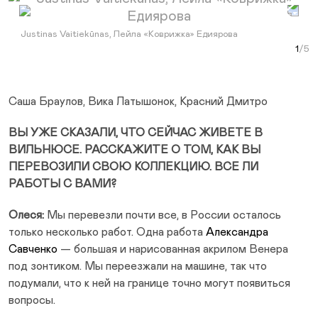
Prev Slide
Next Slide
Justinas Vaitiekūnas, Лейла «Коврижка» Едиярова
Голу
Але
Вер
Just
Curr
Rit
Саша Браулов, Вика Латышонок, Красний Дмитро
ВЫ УЖЕ СКАЗАЛИ, ЧТО СЕЙЧАС ЖИВЕТЕ В
ВИЛЬНЮСЕ. РАССКАЖИТЕ О ТОМ, КАК ВЫ
ПЕРЕВОЗИЛИ СВОЮ КОЛЛЕКЦИЮ. ВСЕ ЛИ
РАБОТЫ С ВАМИ?
Олеся:
Мы перевезли почти все, в России осталось
только несколько работ. Одна работа
Александра
Савченко
— большая и нарисованная акрилом Венера
под зонтиком. Мы переезжали на машине, так что
подумали, что к ней на границе точно могут появиться
вопросы.