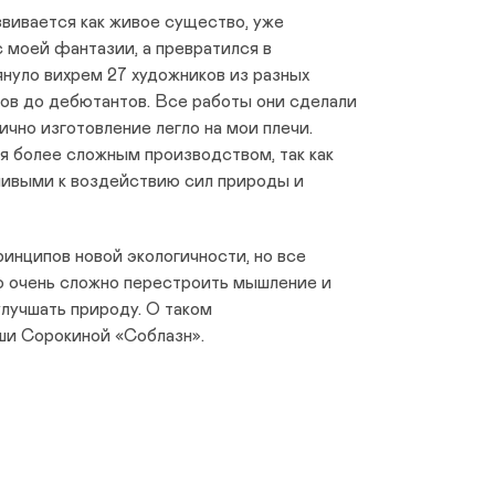
звивается как живое существо, уже
с моей фантазии, а превратился в
януло вихрем 27 художников из разных
ов до дебютантов. Все работы они сделали
ично изготовление легло на мои плечи.
я более сложным производством, так как
ивыми к воздействию сил природы и
инципов новой экологичности, но все
то очень сложно перестроить мышление и
улучшать природу. О таком
ши Сорокиной «Соблазн».