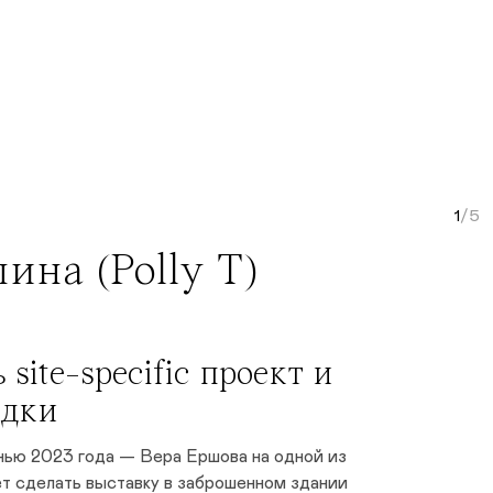
Curr
на (Polly T)
 site-specific проект и
адки
енью 2023 года — Вера Ершова на одной из
ет сделать выставку в заброшенном здании