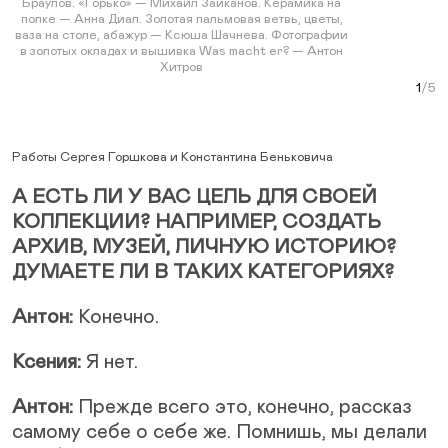
Браулов. «Горько» — Михаил Заиканов. Керамика на
полке — Анна Диал. Золотая пальмовая ветвь, цветы,
ваза на столе, абажур — Ксюша Шачнева. Фотографии
в золотых окладах и вышивка Was macht er? — Антон
Хитров
Раб
Рабо
Раб
«Огу
Curr
Ра
Работы Сергея Горшкова и Константина Беньковича
А ЕСТЬ ЛИ У ВАС ЦЕЛЬ ДЛЯ СВОЕЙ
КОЛЛЕКЦИИ? НАПРИМЕР, СОЗДАТЬ
АРХИВ, МУЗЕЙ, ЛИЧНУЮ ИСТОРИЮ?
ДУМАЕТЕ ЛИ В ТАКИХ КАТЕГОРИЯХ?
Антон:
Конечно.
Ксения:
Я нет.
Антон:
Прежде всего это, конечно, рассказ
самому себе о себе же. Помнишь, мы делали