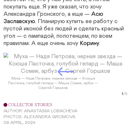
покупать еще. Я уже сказал, что хочу
Александра Гронского, а еще —
Асю
Заславскую
. Планирую купить ее работу с
пустой иконой без людей и сделать красный
угол — с лампадой, полотенцем, по всем
правилам. А еще очень хочу
Корину
.
Next Slide
Муха — Надя Петрова, черная звезда — Ксюша
Ласточка, голубой гепард — Маша Сомик, арбуз —
Сергей Горшков
Раб
Раб
Раб
Муха
Curr
Ке
COLLECTOR STORIES
AUTHOR: ANASTASIIA LOBACHEVA
PHOTOS: ALEXANDRA GROMOVA
09 APRIL, 2024