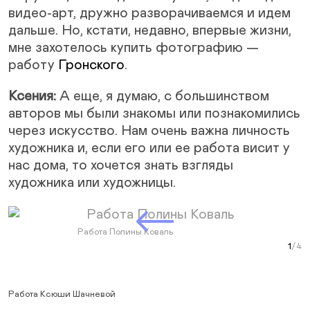
видео-арт, дружно разворачиваемся и идем
дальше. Но, кстати, недавно, впервые жизни,
мне захотелось купить фотографию —
работу
Гронского
.
Ксения:
А еще, я думаю, с большинством
авторов мы были знакомы или познакомились
через искусство. Нам очень важна личность
художника и, если его или ее работа висит у
нас дома, то хочется знать взгляды
художника или художницы.
Next Slide
Работа Полины Коваль
Раб
Раб
Рабо
Curr
Ке
Работа Ксюши Шачневой