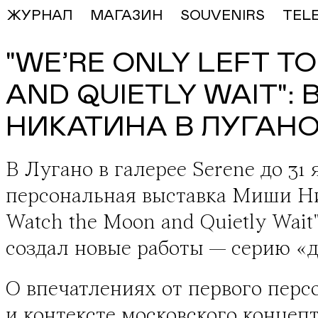
ЖУРНАЛ
МАГАЗИН
SOUVENIRS
TEL
"WE’RE ONLY LEFT T
AND QUIETLY WAIT"
НИКАТИНА В ЛУГАН
В Лугано в галерее Serene до 31 
персональная выставка Миши Н
Watch the Moon and Quietly Wait
создал новые работы — серию «д
О впечатлениях от первого пер
и контексте московского концеп