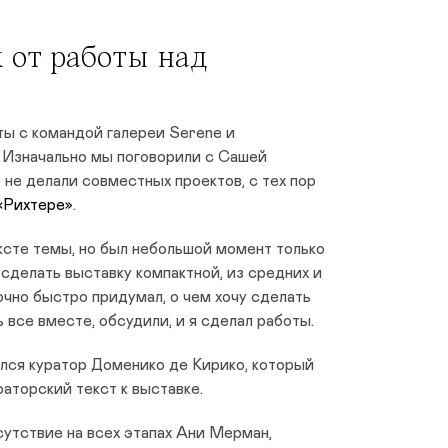
 от работы над
ты с командой галереи Serene и
Изначально мы поговорили с Сашей
 не делали совместных проектов, с тех пор
 «Рихтере»
.
ксте темы, но был небольшой момент только
 сделать выставку компактной, из средних и
очно быстро придумал, о чем хочу сделать
 все вместе, обсудили, и я сделал работы.
лся куратор Доменико де Кирико, который
раторский текст к выставке.
утствие на всех этапах Ани Мерман,