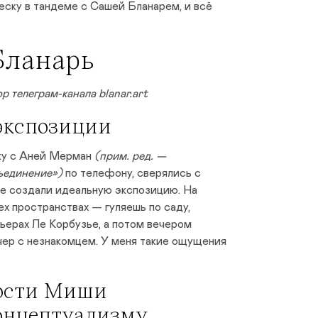
еску в тандеме с Сашей Бланарем, и всё
Бланарь
р телеграм-канала blanar.art
 экспозиции
ку с Аней Мерман
(прим. ред. —
ъединение»)
по телефону, сверялись с
е создали идеальную экспозицию. На
ех пространствах — гуляешь по саду,
ьерах Ле Корбузье, а потом вечером
чер с незнакомцем. У меня такие ощущения
ности Миши
онцептуализму