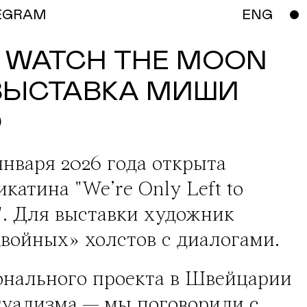
EGRAM
ENG
O WATCH THE MOON
: ВЫСТАВКА МИШИ
О
января 2026 года открыта
икатина
"We’re Only Left to
"
. Для выставки художник
войных» холстов с диалогами.
сонального проекта в Швейцарии
туализма — мы поговорили с