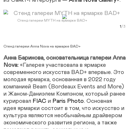
из Санкт-Петербурга —
Anna Nova Gallery
».
Next Slide
Стенд галереи MYTH на ярмарке BAD+
Сте
Стен
Curr
Ст
Стенд галереи Anna Nova на ярмарке BAD+
Анна Баринова, основательница галереи Anna
Nova:
«Галерея участвовала в ярмарке
современного искусства BAD+ впервые. Это
молодая ярмарка, основанная в 2022 году
компанией Beam (Bordeaux Events and More)
и Жаном-Даниэлем Компэном, который ранее
курировал
FIAC
и
Paris Photo
. Основная
идея ярмарки состоит в том, что искусство и
культура являются необычайным драйвером
экономического развития региона, а также